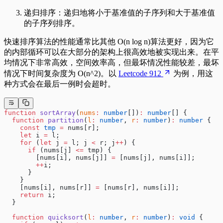
递归排序：递归地将小于基准值的子序列和大于基准值
的子序列排序。
快速排序算法的性能通常比其他 O(n log n)算法更好，因为它
的内部循环可以在大部分的架构上很高效地被实现出来。在平
均情况下非常高效，空间效率高，但最坏情况性能较差，最坏
情况下时间复杂度为 O(n^2)。以
Leetcode 912
为例，用这
种方式会在最后一例时会超时。
function
 sortArray
(
nums
:
 number
[])
:
 number
[] {
  function
 partition
(
l
:
 number
, 
r
:
 number
)
:
 number
 {
    const
 tmp
 =
 nums[r];
    let
 i 
=
 l;
    for
 (
let
 j 
=
 l; j 
<
 r; j
++
) {
      if
 (nums[j] 
<=
 tmp) {
        [nums[i], nums[j]] 
=
 [nums[j], nums[i]];
        ++
i;
      }
    }
    [nums[i], nums[r]] 
=
 [nums[r], nums[i]];
    return
 i;
  }
  function
 quicksort
(
l
:
 number
, 
r
:
 number
)
:
 void
 {