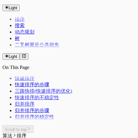
Nginx 反向代理
浏览器优化
oh my zsh
水平垂直居中
前端模块化规范
Alpine 管理服务
Index
Console 的使用
Network
Mac
磁盘管理
git 配置
React 生命周期
Docker
使用 mosdns 提前进行 dns 进行分流
DevTools
sysctl.conf
Color Lab
页面的生命周期
Light
HTTP1.1 & HTTP2
Web Worker
Mac 新环境配置
Autostartup
git workflow
Android
cURL
React的严格模式
Crontab Editor
性能优化
dpkg 安装 zst 的 deb 包
路由上的 OpenClash DNS 双栈优先 IPv4 配置
关于 1px 问题
HTTP缓存
一种简洁的添加入参的方法
系统/常用软件的临时文件/缓存目录
记录一些刷机常用的软件
排序
Markdown Editor
React的性能优化
node 版本管理
中文字体配置
科学上网
Other
Flex
浏览器跨域
动态执行的几种方法
Extensions
Regex Tester
安卓优化
搜索
客户端指纹
简单使用 nix 的包管理器
IPv6 设置
MosDNS 屏蔽国内常见的 PCDN
Ventoy
常见JS问题
拨号快捷键
动态规划
Linux 下的 Android
PVE CPU 省电配置
Windows Subsystem for Linux 2 (WSL2)
Adb
常见代码片段
树
Windows 11 IOT Enterprise LTSC
Dropbear
Kernelsu Overlayfs
Eventloop
异步任务并发量
Swap
二叉树最近公共祖先
在独立恢复分区重建 Windows 恢复环境
Thanox 情景模式
Deepclone
Windows 11 新环境配置
Lazyman
Light
Package Manager
debounce&throttle（防抖与节流）
Windows 配置命令快捷键
On This Page
Deduplication
Flatarray
快速排序
Getsum
Longest Substring
快速排序的步骤
反转链表
三路快排(快速排序的优化)
三数之和
快速排序的不稳定性
归并排序
归并排序的步骤
归并排序的稳定性
Scroll to top
算法
排序