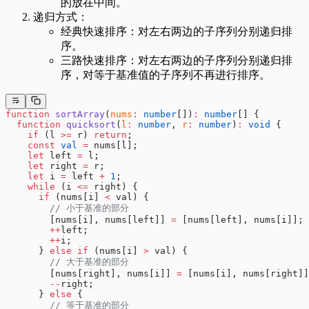
的放在中间。
递归方式：
经典快速排序：对左右两边的子序列分别递归排
序。
三路快速排序：对左右两边的子序列分别递归排
序，对等于基准值的子序列不再进行排序。
function
 sortArray
(
nums
:
 number
[])
:
 number
[] {
  function
 quicksort
(
l
:
 number
, 
r
:
 number
)
:
 void
 {
    if
 (l 
>=
 r) 
return
;
    const
 val
 =
 nums[l];
    let
 left 
=
 l;
    let
 right 
=
 r;
    let
 i 
=
 left 
+
 1
;
    while
 (i 
<=
 right) {
      if
 (nums[i] 
<
 val) {
        // 小于基准的部分
        [nums[i], nums[left]] 
=
 [nums[left], nums[i]];
        ++
left;
        ++
i;
      } 
else
 if
 (nums[i] 
>
 val) {
        // 大于基准的部分
        [nums[right], nums[i]] 
=
 [nums[i], nums[right]]
        --
right;
      } 
else
 {
        // 等于基准的部分