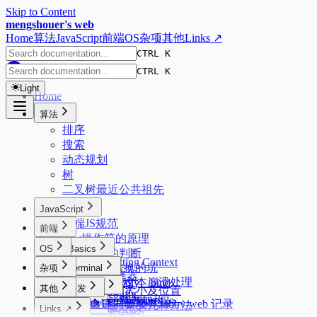
Skip to Content
mengshouer's web
Home
算法
JavaScript
前端
OS
杂项
其他
Links ↗
CTRL K
CTRL K
Light
Home
算法
排序
搜索
动态规划
树
二叉树最近公共祖先
JavaScript
前端JS规范
前端
new操作符的原理
OS
Basics
数据类型的判断
Formatting Context
JSON来回转换的坑
杂项
Code
Terminal
css选择器
Starship
页面大文本崩溃处理
实现 call、apply、bind
React
Windows
其他
开发
元素的大小及位置
zsh config
标签函数
PowerShell profile
React 新老架构
uv
acme.sh 证书管理
tabby 自建同步服务 tabby-web 记录
隐藏元素的几种方法
Misc
Linux
zimfw
Links ↗
Promise
oh-my-posh
Fiber 架构
conda