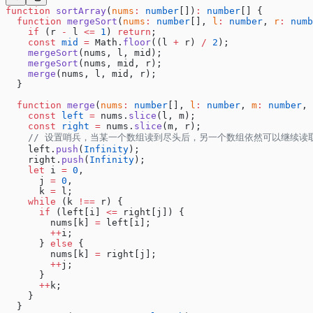
function
 sortArray
(
nums
:
 number
[])
:
 number
[] {
  function
 mergeSort
(
nums
:
 number
[], 
l
:
 number
, 
r
:
 numb
    if
 (r 
-
 l 
<=
 1
) 
return
;
    const
 mid
 =
 Math.
floor
((l 
+
 r) 
/
 2
);
    mergeSort
(nums, l, mid);
    mergeSort
(nums, mid, r);
    merge
(nums, l, mid, r);
  }
  function
 merge
(
nums
:
 number
[], 
l
:
 number
, 
m
:
 number
, 
    const
 left
 =
 nums.
slice
(l, m);
    const
 right
 =
 nums.
slice
(m, r);
    // 设置哨兵，当某一个数组读到尽头后，另一个数组依然可以继续读
    left.
push
(
Infinity
);
    right.
push
(
Infinity
);
    let
 i 
=
 0
,
      j 
=
 0
,
      k 
=
 l;
    while
 (k 
!==
 r) {
      if
 (left[i] 
<=
 right[j]) {
        nums[k] 
=
 left[i];
        ++
i;
      } 
else
 {
        nums[k] 
=
 right[j];
        ++
j;
      }
      ++
k;
    }
  }