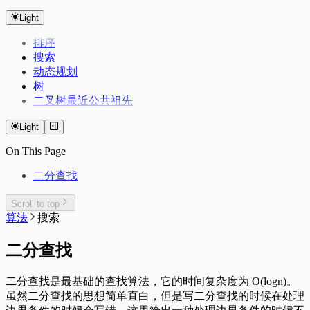
Nginx 反向代理
浏览器优化
oh my zsh
水平垂直居中
前端模块化规范
Alpine 管理服务
Index
Console 的使用
Network
Mac
磁盘管理
git 配置
React 生命周期
Docker
使用 mosdns 提前进行 dns 进行分流
DevTools
sysctl.conf
Color Lab
页面的生命周期
Light
HTTP1.1 & HTTP2
Web Worker
Mac 新环境配置
Autostartup
git workflow
Android
cURL
React的严格模式
Crontab Editor
性能优化
dpkg 安装 zst 的 deb 包
路由上的 OpenClash DNS 双栈优先 IPv4 配置
关于 1px 问题
HTTP缓存
一种简洁的添加入参的方法
系统/常用软件的临时文件/缓存目录
记录一些刷机常用的软件
排序
Markdown Editor
React的性能优化
node 版本管理
中文字体配置
科学上网
Other
Flex
浏览器跨域
动态执行的几种方法
Extensions
Regex Tester
安卓优化
搜索
客户端指纹
简单使用 nix 的包管理器
IPv6 设置
MosDNS 屏蔽国内常见的 PCDN
Ventoy
常见JS问题
拨号快捷键
动态规划
Linux 下的 Android
PVE CPU 省电配置
Windows Subsystem for Linux 2 (WSL2)
Adb
常见代码片段
树
Windows 11 IOT Enterprise LTSC
Dropbear
Kernelsu Overlayfs
Eventloop
异步任务并发量
Swap
二叉树最近公共祖先
在独立恢复分区重建 Windows 恢复环境
Thanox 情景模式
Deepclone
Windows 11 新环境配置
Lazyman
Light
Package Manager
debounce&throttle（防抖与节流）
Windows 配置命令快捷键
On This Page
Deduplication
Flatarray
二分查找
Getsum
Longest Substring
反转链表
Scroll to top
三数之和
算法
搜索
二分查找
二分查找是最基础的查找算法，它的时间复杂度为 O(logn)。
虽然二分查找的思想简单直白，但是写二分查找的时候在处理