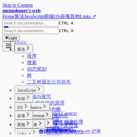
Skip to Content
mengshouer's web
Home
算法
JavaScript
前端
OS
杂项
其他
Links ↗
CTRL K
CTRL K
Light
Home
算法
排序
搜索
动态规划
树
二叉树最近公共祖先
JavaScript
前端JS规范
前端
new操作符的原理
OS
Basics
数据类型的判断
Formatting Context
JSON来回转换的坑
杂项
Code
Terminal
css选择器
Starship
页面大文本崩溃处理
实现 call、apply、bind
React
Windows
其他
开发
元素的大小及位置
zsh config
标签函数
PowerShell profile
React 新老架构
uv
acme.sh 证书管理
tabby 自建同步服务 tabby-web 记录
隐藏元素的几种方法
Misc
Linux
zimfw
Links ↗
Promise
oh-my-posh
Fiber 架构
conda