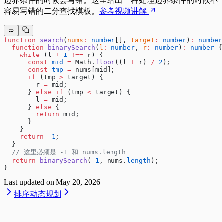
边界条件的时候会写错。这里给出一种处理边界条件的时候不
容易写错的二分查找模板。
参考视频讲解
function
 search
(
nums
:
 number
[], 
target
:
 number
)
:
 number
  function
 binarySearch
(
l
:
 number
, 
r
:
 number
)
:
 number
 {
    while
 (l 
+
 1
 !==
 r) {
      const
 mid
 =
 Math.
floor
((l 
+
 r) 
/
 2
);
      const
 tmp
 =
 nums[mid];
      if
 (tmp 
>
 target) {
        r 
=
 mid;
      } 
else
 if
 (tmp 
<
 target) {
        l 
=
 mid;
      } 
else
 {
        return
 mid;
      }
    }
    return
 -
1
;
  }
  // 这里必须是 -1 和 nums.length
  return
 binarySearch
(
-
1
, nums.
length
);
}
Last updated on
May 20, 2026
排序
动态规划