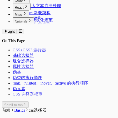
Code
页面大文本崩溃处理
React
React 新老架构
Misc
Fiber 架构
前端模块化规范
Network
React 生命周期
DevTools
HTTP1.1 & HTTP2
React的严格模式
性能优化
Light
HTTP缓存
React的性能优化
node 版本管理
浏览器跨域
On This Page
客户端指纹
CSS+CSS3 选择器
基础选择器
组合选择器
属性选择器
伪类
伪类的执行顺序
:link、:visited、:hover、:active 的执行顺序
伪元素
CSS 选择器权重
Scroll to top
前端
Basics
css选择器