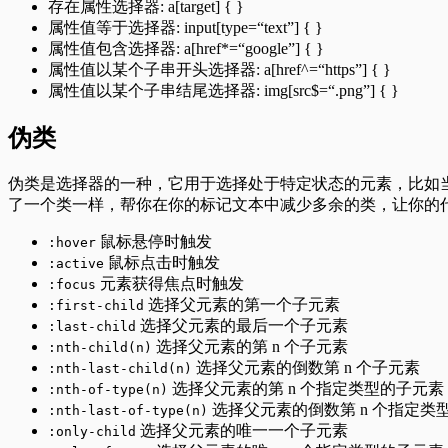
存在属性选择器: a[target] { }
属性值等于选择器: input[type=“text”] { }
属性值包含选择器: a[href*=“google”] { }
属性值以某个子串开头选择器: a[href^=“https”] { }
属性值以某个子串结尾选择器: img[src$=“.png”] { }
伪类
伪类是选择器的一种，它用于选择处于特定状态的元素，比如
了一个类一样，帮你在你的标记文本中减少多余的类，让你的
鼠标悬停时触发
:hover
鼠标点击时触发
:active
元素获得焦点时触发
:focus
选择父元素的第一个子元素
:first-child
选择父元素的最后一个子元素
:last-child
选择父元素的第 n 个子元素
:nth-child(n)
选择父元素的倒数第 n 个子元素
:nth-last-child(n)
选择父元素的第 n 个指定类型的子元素
:nth-of-type(n)
选择父元素的倒数第 n 个指定类
:nth-last-of-type(n)
选择父元素的唯一一个子元素
:only-child