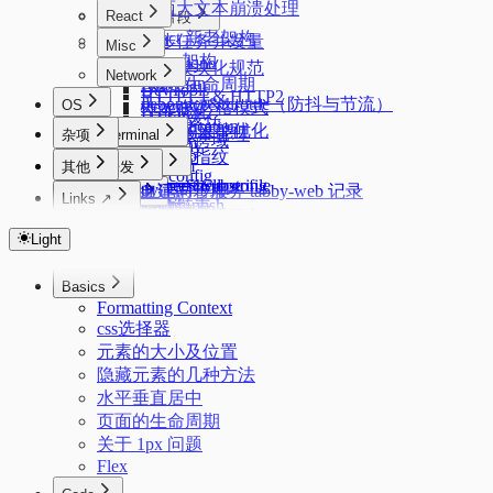
页面大文本崩溃处理
React
常见代码片段
React 新老架构
Eventloop
异步任务并发量
Misc
Fiber 架构
Deepclone
前端模块化规范
Network
Lazyman
React 生命周期
DevTools
HTTP1.1 & HTTP2
debounce&throttle（防抖与节流）
OS
React的严格模式
性能优化
HTTP缓存
Deduplication
React的性能优化
node 版本管理
杂项
Terminal
浏览器跨域
Flatarray
Starship
客户端指纹
Windows
Getsum
其他
开发
zsh config
Longest Substring
PowerShell profile
uv
acme.sh 证书管理
tabby 自建同步服务 tabby-web 记录
Linux
zimfw
Links ↗
oh-my-posh
反转链表
conda
Nginx 反向代理
浏览器优化
oh my zsh
Alpine 管理服务
Index
Mac
磁盘管理
三数之和
git 配置
Docker
使用 mosdns 提前进行 dns 进行分流
sysctl.conf
Color Lab
Light
Mac 新环境配置
Autostartup
git workflow
Android
cURL
Crontab Editor
dpkg 安装 zst 的 deb 包
路由上的 OpenClash DNS 双栈优先 IPv4 配置
系统/常用软件的临时文件/缓存目录
记录一些刷机常用的软件
Markdown Editor
中文字体配置
科学上网
Other
Basics
Extensions
Regex Tester
安卓优化
简单使用 nix 的包管理器
IPv6 设置
MosDNS 屏蔽国内常见的 PCDN
Formatting Context
Ventoy
拨号快捷键
css选择器
Linux 下的 Android
PVE CPU 省电配置
Windows Subsystem for Linux 2 (WSL2)
Adb
Windows 11 IOT Enterprise LTSC
Dropbear
元素的大小及位置
Kernelsu Overlayfs
Swap
在独立恢复分区重建 Windows 恢复环境
隐藏元素的几种方法
Thanox 情景模式
Windows 11 新环境配置
水平垂直居中
Package Manager
页面的生命周期
Windows 配置命令快捷键
关于 1px 问题
Flex