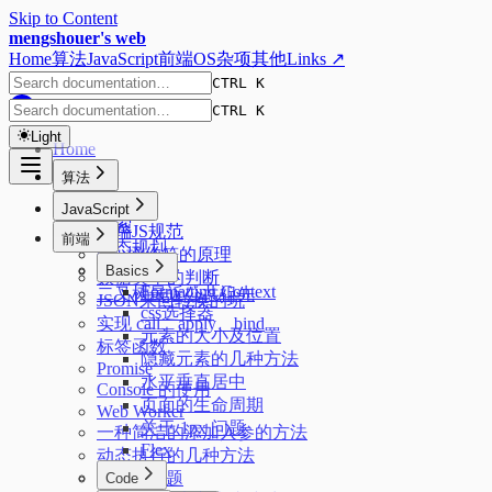
Skip to Content
mengshouer's web
Home
算法
JavaScript
前端
OS
杂项
其他
Links ↗
CTRL K
CTRL K
Light
Home
算法
排序
JavaScript
搜索
前端JS规范
前端
动态规划
new操作符的原理
树
Basics
数据类型的判断
Formatting Context
二叉树最近公共祖先
JSON来回转换的坑
css选择器
实现 call、apply、bind
元素的大小及位置
标签函数
隐藏元素的几种方法
Promise
水平垂直居中
Console 的使用
页面的生命周期
Web Worker
关于 1px 问题
一种简洁的添加入参的方法
Flex
动态执行的几种方法
常见JS问题
Code