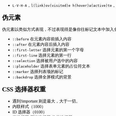
，
，
L-V-H-A
l(link)ov(visited)e h(hover)a(active)te
伪元素
伪元素以类似方式表现，不过表现得是像你往标记文本中加入全
在元素内容前插入内容
::before
在元素内容后插入内容
::after
选择元素的第一个字母
::first-letter
选择元素的第一行
::first-line
选择被用户选中的内容
::selection
选择表单元素的占位符文本
::placeholder
选择列表项的标记
::marker
选择全屏模式的背景
::backdrop
CSS 选择器权重
遇到!important 则是最大，大于一切。
内联样式（1000）
ID 选择器（0100）