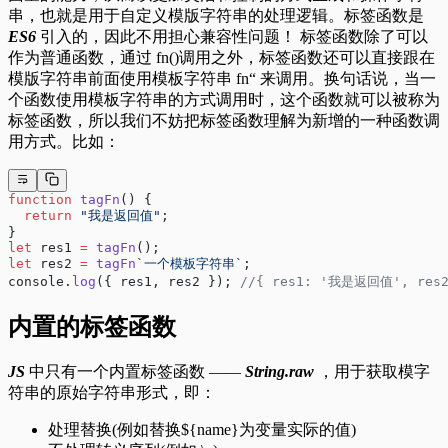
串，也就是用于自定义模版字符串的处理逻辑。标签函数是
ES6
引入的，因此不用担心兼容性问题！ 标签函数除了可以
作为普通函数，通过 fn()调用之外，标签函数还可以直接跟在
模版字符串前面使用模板字符串 fn“ 来调用。换句话说，当一
个函数使用模板字符串的方式调用时，这个函数就可以被称为
标签函数，所以我们不妨把标签函数理解为新增的一种函数调
用方式。比如：
function
 tagFn
() {
  return
 "我是返回值"
;
}
let
 res1 
=
 tagFn
();
let
 res2 
=
 tagFn
`一个模板字符串`
;
console.
log
({ res1, res2 }); 
//{ res1: '我是返回值', re
内置的标签函数
JS
中只有一个内置标签函数 ——
String.raw
，用于获取模字
符串的原始字符串形式，即：
处理替换(例如替换${name}为变量实际的值)