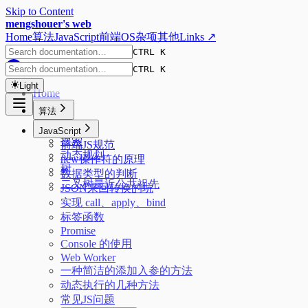
Skip to Content
mengshouer's web
Home
算法
JavaScript
前端
OS
杂项
其他
Links ↗
CTRL K
CTRL K
Light
Home
算法
排序
JavaScript
搜索
前端JS规范
动态规划
new操作符的原理
树
数据类型的判断
二叉树最近公共祖先
JSON来回转换的坑
实现 call、apply、bind
标签函数
Promise
Console 的使用
Web Worker
一种简洁的添加入参的方法
动态执行的几种方法
常见JS问题