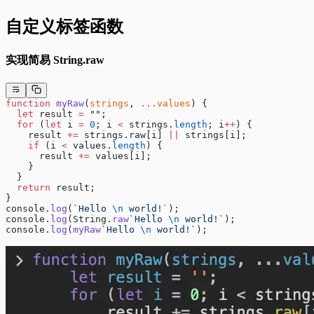
自定义标签函数
实现简易 String.raw
function
 myRaw
(
strings
, 
...
values
) {
  let
 result 
=
 ""
;
  for
 (
let
 i 
=
 0
; i 
<
 strings.
length
; i
++
) {
    result 
+=
 strings.raw[i] 
||
 strings[i];
    if
 (i 
<
 values.
length
) {
      result 
+=
 values[i];
    }
  }
  return
 result;
}
console.
log
(
`Hello 
\n
 world!`
);
console.
log
(String.
raw
`Hello 
\n
 world!`
);
console.
log
(
myRaw
`Hello 
\n
 world!`
);