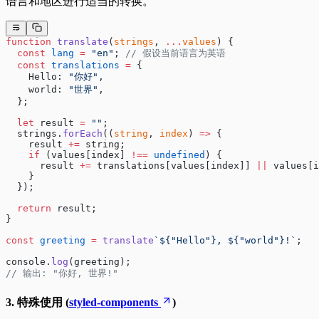
语言和地区进行适当的转换。
function
 translate
(
strings
, 
...
values
) {
  const
 lang
 =
 "en"
; 
// 假设当前语言为英语
  const
 translations
 =
 {
    Hello: 
"你好"
,
    world: 
"世界"
,
  };
  let
 result 
=
 ""
;
  strings.
forEach
((
string
, 
index
) 
=>
 {
    result 
+=
 string;
    if
 (values[index] 
!==
 undefined
) {
      result 
+=
 translations[values[index]] 
||
 values[i
    }
  });
  return
 result;
}
const
 greeting
 =
 translate
`${"Hello"}, ${"world"}!`
;
console.
log
(greeting);
// 输出: "你好, 世界!"
3. 特殊使用 (
styled-components
)