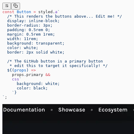
const
 Button
 =
 styled.
a
`
  /* This renders the buttons above... Edit me! */
  display: inline-block;
  border-radius: 3px;
  padding: 0.5rem 0;
  margin: 0.5rem 1rem;
  width: 11rem;
  background: transparent;
  color: white;
  border: 2px solid white;
  /* The GitHub button is a primary button
   * edit this to target it specifically! */
  ${
(
props
) 
=>
    props
.
primary
 &&
    css
`
      background: white;
      color: black;
    `}
`
;