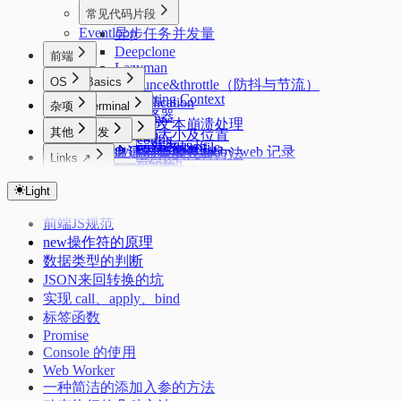
常见代码片段
Eventloop
异步任务并发量
Deepclone
前端
Lazyman
OS
Basics
debounce&throttle（防抖与节流）
Formatting Context
Deduplication
杂项
Code
Terminal
css选择器
Flatarray
Starship
页面大文本崩溃处理
React
Windows
其他
开发
Getsum
元素的大小及位置
zsh config
PowerShell profile
React 新老架构
Longest Substring
uv
acme.sh 证书管理
tabby 自建同步服务 tabby-web 记录
隐藏元素的几种方法
Misc
Linux
zimfw
Links ↗
oh-my-posh
Fiber 架构
conda
反转链表
Nginx 反向代理
浏览器优化
oh my zsh
水平垂直居中
前端模块化规范
Alpine 管理服务
Index
Network
Mac
磁盘管理
git 配置
React 生命周期
三数之和
Docker
使用 mosdns 提前进行 dns 进行分流
DevTools
sysctl.conf
Color Lab
页面的生命周期
Light
HTTP1.1 & HTTP2
Mac 新环境配置
Autostartup
git workflow
Android
cURL
React的严格模式
Crontab Editor
性能优化
dpkg 安装 zst 的 deb 包
路由上的 OpenClash DNS 双栈优先 IPv4 配置
关于 1px 问题
HTTP缓存
系统/常用软件的临时文件/缓存目录
记录一些刷机常用的软件
前端JS规范
Markdown Editor
React的性能优化
node 版本管理
中文字体配置
科学上网
Other
Flex
浏览器跨域
Extensions
Regex Tester
安卓优化
new操作符的原理
客户端指纹
简单使用 nix 的包管理器
IPv6 设置
MosDNS 屏蔽国内常见的 PCDN
Ventoy
拨号快捷键
数据类型的判断
Linux 下的 Android
PVE CPU 省电配置
Windows Subsystem for Linux 2 (WSL2)
Adb
JSON来回转换的坑
Windows 11 IOT Enterprise LTSC
Dropbear
Kernelsu Overlayfs
Swap
实现 call、apply、bind
在独立恢复分区重建 Windows 恢复环境
Thanox 情景模式
标签函数
Windows 11 新环境配置
Promise
Package Manager
Console 的使用
Windows 配置命令快捷键
Web Worker
一种简洁的添加入参的方法