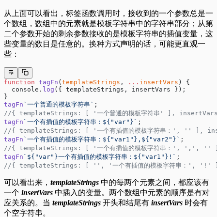
从上面可以看出，标签函数调用时，接收到的一个参数总是一
个数组，数组中的元素就是模板字符串中的字符串部分；从第
二个参数开始的剩余参数接收的是模板字符串的插值变量，这
些变量的数目是任意的。换种方式声明的话，可能更直观一
些：
function
 tagFn
(
templateStrings
, 
...
insertVars
) {
  console.
log
({ templateStrings, insertVars });
}
tagFn
`一个普通的模板字符串`
;
//{ templateStrings: [ '一个普通的模板字符串' ], insertVars
tagFn
`一个有插值的模板字符串：${"var"}`
;
//{ templateStrings: [ '一个有插值的模板字符串：', '' ], inse
tagFn
`一个有插值的模板字符串：${"var1"},${"var2"}`
;
//{ templateStrings: [ '一个有插值的模板字符串：', ',', '' ], 
tagFn
`${"var"}一个有插值的模板字符串：${"var1"}!`
;
//{ templateStrings: [ '', '一个有插值的模板字符串：', '!' ], 
可以看出来，
templateStrings
中的每两个元素之间，都应该有
一个
insertVars
中插入的变量。两个数组中元素的顺序是有对
应关系的。当
templateStrings
开头和结尾有
insertVars
时会有
个空字符串。