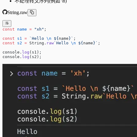
不处理转义序列(例如 \n)
String.raw
const
 name
 =
 "xh"
;
const
 s1
 =
 `Hello 
\n
 ${
name
}`
;
const
 s2
 =
 String.
raw
`Hello 
\n
 ${
name
}`
;
console.
log
(s1);
console.
log
(s2);