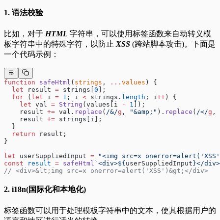
1. 语法校验
比如，对于
HTML
字符串，可以使用标签函数来自动转义模
板字符串中的特殊字符，以防止
XSS
(跨站脚本攻击)。下面是
一个代码示例：
function
 safeHtml
(
strings
, 
...
values
) {
  let
 result 
=
 strings[
0
];
  for
 (
let
 i 
=
 1
; i 
<
 strings.
length
; i
++
) {
    let
 val 
=
 String
(values[i 
-
 1
]);
    result 
+=
 val.
replace
(
/
&
/
g
, 
"&amp;"
).
replace
(
/
<
/
g
, 
    result 
+=
 strings[i];
  }
  return
 result;
}
let
 userSuppliedInput 
=
 "<img src=x onerror=alert('XSS'
const
 result
 =
 safeHtml
`<div>${
userSuppliedInput
}</div>
// <div>&lt;img src=x onerror=alert('XSS')&gt;</div>
2. i18n(国际化和本地化)
标签函数可以用于处理模板字符串中的文本，使其根据用户的