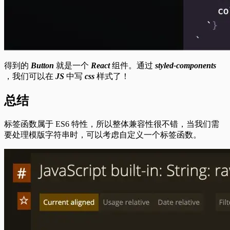
得到的
Button
就是一个
React
组件。通过
styled-components
，我们可以在
JS
中写
css
样式了！
总结
标签函数属于 ES6 特性，所以整体兼容性很不错，当我们需
要处理模版字符串时，可以考虑自定义一个标签函数。