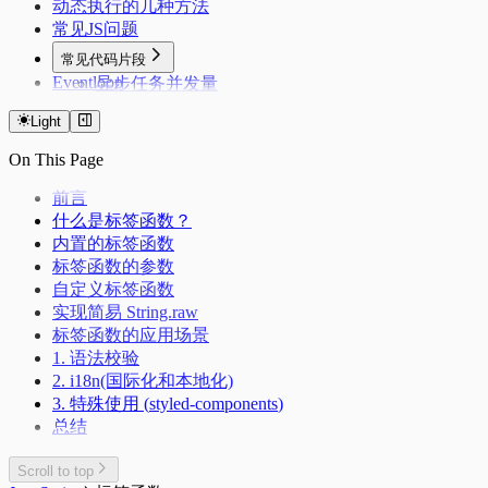
动态执行的几种方法
常见JS问题
常见代码片段
Eventloop
异步任务并发量
Deepclone
Light
Lazyman
debounce&throttle（防抖与节流）
On This Page
Deduplication
Flatarray
前言
Getsum
什么是标签函数？
Longest Substring
内置的标签函数
反转链表
标签函数的参数
三数之和
自定义标签函数
实现简易 String.raw
标签函数的应用场景
1. 语法校验
2. i18n(国际化和本地化)
3. 特殊使用 (
styled-components
)
总结
Scroll to top