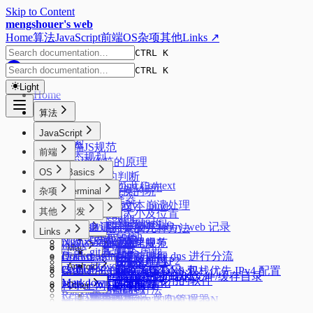
Skip to Content
mengshouer's web
Home
算法
JavaScript
前端
OS
杂项
其他
Links ↗
CTRL K
CTRL K
Light
Home
算法
排序
JavaScript
搜索
前端JS规范
前端
动态规划
new操作符的原理
树
OS
Basics
数据类型的判断
Formatting Context
二叉树最近公共祖先
JSON来回转换的坑
杂项
Code
Terminal
css选择器
Starship
页面大文本崩溃处理
实现 call、apply、bind
React
Windows
其他
开发
元素的大小及位置
zsh config
标签函数
PowerShell profile
React 新老架构
uv
acme.sh 证书管理
tabby 自建同步服务 tabby-web 记录
隐藏元素的几种方法
Misc
Linux
zimfw
Links ↗
Promise
oh-my-posh
Fiber 架构
conda
Nginx 反向代理
浏览器优化
oh my zsh
水平垂直居中
前端模块化规范
Alpine 管理服务
Index
Console 的使用
Network
Mac
磁盘管理
git 配置
React 生命周期
Docker
使用 mosdns 提前进行 dns 进行分流
DevTools
sysctl.conf
Color Lab
页面的生命周期
HTTP1.1 & HTTP2
Web Worker
Mac 新环境配置
Autostartup
git workflow
Android
cURL
React的严格模式
Crontab Editor
性能优化
dpkg 安装 zst 的 deb 包
路由上的 OpenClash DNS 双栈优先 IPv4 配置
关于 1px 问题
HTTP缓存
一种简洁的添加入参的方法
系统/常用软件的临时文件/缓存目录
记录一些刷机常用的软件
Markdown Editor
React的性能优化
node 版本管理
中文字体配置
科学上网
Other
Flex
浏览器跨域
动态执行的几种方法
Extensions
Regex Tester
安卓优化
客户端指纹
简单使用 nix 的包管理器
IPv6 设置
MosDNS 屏蔽国内常见的 PCDN
Ventoy
常见JS问题
拨号快捷键