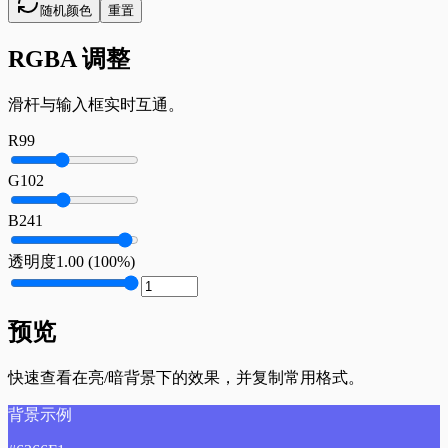
随机颜色
重置
RGBA 调整
滑杆与输入框实时互通。
R
99
G
102
B
241
透明度
1.00
(
100
%)
预览
快速查看在亮/暗背景下的效果，并复制常用格式。
背景示例