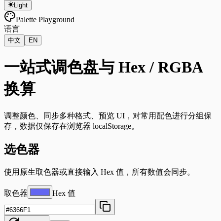
Linux 下的 Android
PVE CPU 省电配置
Windows Subsystem for Linux 2 (WSL2)
Light
Adb
常见代码片段
Windows 11 IOT Enterprise LTSC
Dropbear
Kernelsu Overlayfs
Eventloop
异步任务并发量
Palette Playground
Swap
在独立恢复分区重建 Windows 恢复环境
Thanox 情景模式
Deepclone
语言
Windows 11 新环境配置
Lazyman
Package Manager
中文
EN
debounce&throttle（防抖与节流）
Windows 配置命令快捷键
Deduplication
一站式调色盘与 Hex / RGBA
Flatarray
Getsum
Longest Substring
换算
反转链表
三数之和
调整颜色、同步多种格式、预览 UI，对常用配色进行分组保
存，数据仅保存在浏览器 localStorage。
选色器
使用原生取色器或直接输入 Hex 值，所有数值会同步。
取色器
Hex 值