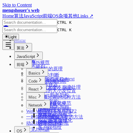
Skip to Content
mengshouer's web
Home
算法
JavaScript
前端
OS
杂项
其他
Links ↗
CTRL K
CTRL K
Light
Home
算法
排序
JavaScript
搜索
前端JS规范
前端
动态规划
new操作符的原理
树
Basics
数据类型的判断
Formatting Context
二叉树最近公共祖先
JSON来回转换的坑
Code
css选择器
页面大文本崩溃处理
实现 call、apply、bind
React
元素的大小及位置
标签函数
React 新老架构
隐藏元素的几种方法
Misc
Promise
Fiber 架构
水平垂直居中
前端模块化规范
Console 的使用
Network
React 生命周期
DevTools
页面的生命周期
HTTP1.1 & HTTP2
Web Worker
React的严格模式
性能优化
关于 1px 问题
HTTP缓存
一种简洁的添加入参的方法
React的性能优化
node 版本管理
Flex
浏览器跨域
动态执行的几种方法
客户端指纹
常见JS问题
OS