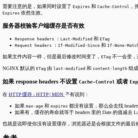
需要注意的是，如果同时设置了
和
，
Expires
Cache-Control
依然生效。
Expires
服务器校验客户端缓存是否有效
：
和
Response headers
Last-Modified
ETag
：
和
Request headers
If-Modified-Since
If-None-Matc
如果文件内容一样，但是最后修改时间变了，
不一会变，
ETag
NGINX 默认的
由
和
组
ETag
last-modified
content-length
如果 response headers 不设置
或者
Cache-Control
Exp
在
HTTP 缓存 - HTTP | MDN
有说到：
如果
和
都没有设置，那么会去找 header
max-age
expires
如果有，缓存的寿命就等于 headers 里的 Date 的值减去 Last
也就是说即使你没有设置缓存，浏览器还是会根据文件的最后