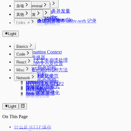
常见代码片段
杂项
Terminal
Eventloop
异步任务并发量
Starship
Windows
其他
开发
Deepclone
zsh config
PowerShell profile
uv
acme.sh 证书管理
tabby 自建同步服务 tabby-web 记录
Linux
Lazyman
zimfw
Links ↗
oh-my-posh
conda
Nginx 反向代理
浏览器优化
oh my zsh
debounce&throttle（防抖与节流）
Alpine 管理服务
Index
Mac
磁盘管理
git 配置
Docker
使用 mosdns 提前进行 dns 进行分流
Deduplication
sysctl.conf
Color Lab
Light
Mac 新环境配置
Autostartup
git workflow
Android
cURL
Flatarray
Crontab Editor
dpkg 安装 zst 的 deb 包
路由上的 OpenClash DNS 双栈优先 IPv4 配置
系统/常用软件的临时文件/缓存目录
记录一些刷机常用的软件
Getsum
Markdown Editor
中文字体配置
科学上网
Other
Basics
Extensions
Longest Substring
Regex Tester
安卓优化
简单使用 nix 的包管理器
IPv6 设置
MosDNS 屏蔽国内常见的 PCDN
Formatting Context
Ventoy
Code
反转链表
拨号快捷键
css选择器
Linux 下的 Android
PVE CPU 省电配置
Windows Subsystem for Linux 2 (WSL2)
页面大文本崩溃处理
三数之和
Adb
React
Windows 11 IOT Enterprise LTSC
Dropbear
元素的大小及位置
Kernelsu Overlayfs
React 新老架构
Swap
在独立恢复分区重建 Windows 恢复环境
隐藏元素的几种方法
Misc
Thanox 情景模式
Fiber 架构
Windows 11 新环境配置
水平垂直居中
前端模块化规范
Network
React 生命周期
Package Manager
DevTools
页面的生命周期
HTTP1.1 & HTTP2
React的严格模式
Windows 配置命令快捷键
性能优化
关于 1px 问题
HTTP缓存
React的性能优化
node 版本管理
Flex
浏览器跨域
客户端指纹
Light
On This Page
什么是 HTTP 缓存