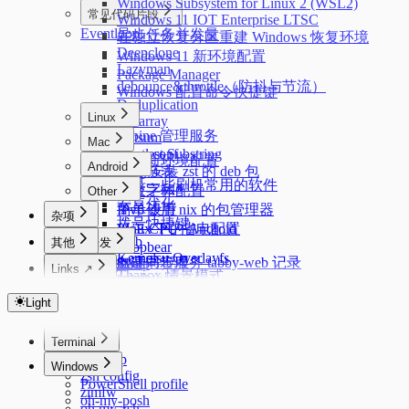
Windows Subsystem for Linux 2 (WSL2)
常见代码片段
Windows 11 IOT Enterprise LTSC
Eventloop
异步任务并发量
在独立恢复分区重建 Windows 恢复环境
Deepclone
Windows 11 新环境配置
Lazyman
Package Manager
debounce&throttle（防抖与节流）
Windows 配置命令快捷键
Deduplication
Linux
Flatarray
Alpine 管理服务
Getsum
Mac
Longest Substring
sysctl.conf
Mac 新环境配置
Android
反转链表
dpkg 安装 zst 的 deb 包
记录一些刷机常用的软件
三数之和
中文字体配置
Other
安卓优化
简单使用 nix 的包管理器
IPv6 设置
杂项
拨号快捷键
Linux 下的 Android
PVE CPU 省电配置
Adb
其他
开发
Dropbear
Kernelsu Overlayfs
uv
acme.sh 证书管理
tabby 自建同步服务 tabby-web 记录
Swap
Links ↗
Thanox 情景模式
conda
Nginx 反向代理
浏览器优化
Index
git 配置
Docker
使用 mosdns 提前进行 dns 进行分流
Color Lab
Light
git workflow
cURL
Crontab Editor
路由上的 OpenClash DNS 双栈优先 IPv4 配置
Markdown Editor
科学上网
Terminal
Regex Tester
MosDNS 屏蔽国内常见的 PCDN
Starship
Windows
zsh config
PowerShell profile
zimfw
oh-my-posh
oh my zsh