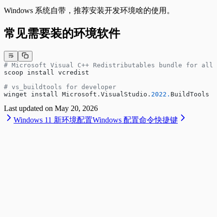
Windows 系统自带，推荐安装开发环境啥的使用。
常见需要装的环境软件
# Microsoft Visual C++ Redistributables bundle for all 
scoop install vcredist
# vs_buildtools for developer
winget install Microsoft.VisualStudio.
2022.
BuildTools
Last updated on
May 20, 2026
Windows 11 新环境配置
Windows 配置命令快捷键