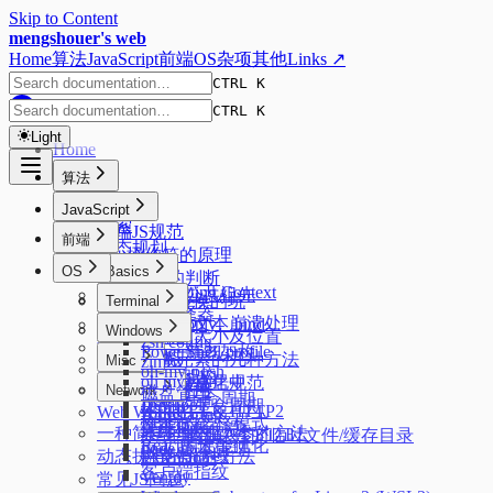
Skip to Content
mengshouer's web
Home
算法
JavaScript
前端
OS
杂项
其他
Links ↗
CTRL K
CTRL K
Light
Home
算法
排序
JavaScript
搜索
前端JS规范
前端
动态规划
new操作符的原理
树
OS
Basics
数据类型的判断
Formatting Context
二叉树最近公共祖先
JSON来回转换的坑
Code
Terminal
css选择器
Starship
页面大文本崩溃处理
实现 call、apply、bind
React
Windows
元素的大小及位置
zsh config
标签函数
PowerShell profile
React 新老架构
隐藏元素的几种方法
Misc
zimfw
Promise
oh-my-posh
Fiber 架构
oh my zsh
水平垂直居中
前端模块化规范
Console 的使用
Network
磁盘管理
React 生命周期
DevTools
页面的生命周期
HTTP1.1 & HTTP2
Web Worker
Autostartup
React的严格模式
性能优化
关于 1px 问题
HTTP缓存
一种简洁的添加入参的方法
系统/常用软件的临时文件/缓存目录
React的性能优化
node 版本管理
Flex
浏览器跨域
动态执行的几种方法
Extensions
客户端指纹
Ventoy
常见JS问题