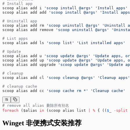
# Install app
scoop alias add i 
'scoop install @args'
 'Install apps'
scoop alias add add 
'scoop install @args'
 'Install apps
# Uninstall app
scoop alias add rm 
'scoop uninstall @args'
 'Uninstall a
scoop alias add remove 
'scoop uninstall @args'
 'Uninsta
# List apps
scoop alias add ls 
'scoop list'
 'List installed apps'
# Update
scoop alias add u 
'scoop update @args'
 'Update apps, or
scoop alias add up 
'scoop update @args'
 'Update apps, o
scoop alias add upgrade 
'scoop update @args'
 'Update ap
# cleanup
scoop alias add cl 
'scoop cleanup @args'
 'Cleanup apps'
# cleanup cache
scoop alias add cc 
'scoop cache rm *'
 'Cleanup cache'
# remove all alias 删除所有别名
foreach
 ($alias 
in
 (scoop alias list 
|
 %
 { ((
$_
 -split
 
Winget 非便携式安装推荐