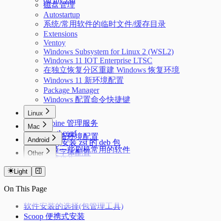
磁盘管理
Autostartup
系统/常用软件的临时文件/缓存目录
Extensions
Ventoy
Windows Subsystem for Linux 2 (WSL2)
Windows 11 IOT Enterprise LTSC
在独立恢复分区重建 Windows 恢复环境
Windows 11 新环境配置
Package Manager
Windows 配置命令快捷键
Linux
Alpine 管理服务
Mac
sysctl.conf
Mac 新环境配置
Android
dpkg 安装 zst 的 deb 包
记录一些刷机常用的软件
中文字体配置
Other
安卓优化
简单使用 nix 的包管理器
IPv6 设置
拨号快捷键
Light
Linux 下的 Android
PVE CPU 省电配置
Adb
Dropbear
On This Page
Kernelsu Overlayfs
Swap
Thanox 情景模式
软件安装的选择(包管理工具)
Scoop 便携式安装