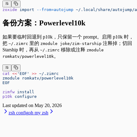
zoxide
 import
 --from=autojump
 ~/.local/share/autojump/a
备份方案：Powerlevel10k
如果要临时回退到 p10k，只保留一个 prompt。启用 p10k 时，
把
里的
注释掉；切回
~/.zimrc
zmodule joke/zim-starship
Starship 时，再从
移除或注释
~/.zimrc
zmodule
。
romkatv/powerlevel10k
cat
 <<
'EOF'
 >>
 ~/.zimrc
zmodule romkatv/powerlevel10k
EOF
zimfw
 install
p10k
 configure
Last updated on
May 20, 2026
zsh config
oh my zsh