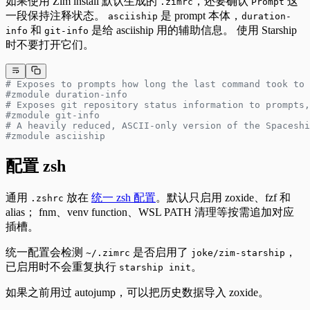
如果使用 Zim install 默认生成的
，还要确认
这
.zimrc
Prompt
一段保持注释状态。
是 prompt 本体，
asciiship
duration-
和
是给 asciiship 用的辅助信息。 使用 Starship
info
git-info
时不要打开它们。
# Exposes to prompts how long the last command took to 
#zmodule duration-info
# Exposes git repository status information to prompts,
#zmodule git-info
# A heavily reduced, ASCII-only version of the Spaceshi
#zmodule asciiship
配置 zsh
通用
放在
统一 zsh 配置
。默认只启用 zoxide、fzf 和
.zshrc
alias； fnm、venv function、WSL PATH 清理等按需追加对应
插槽。
统一配置会检测
是否启用了
，
~/.zimrc
joke/zim-starship
已启用时不会重复执行
。
starship init
如果之前用过 autojump，可以把历史数据导入 zoxide。