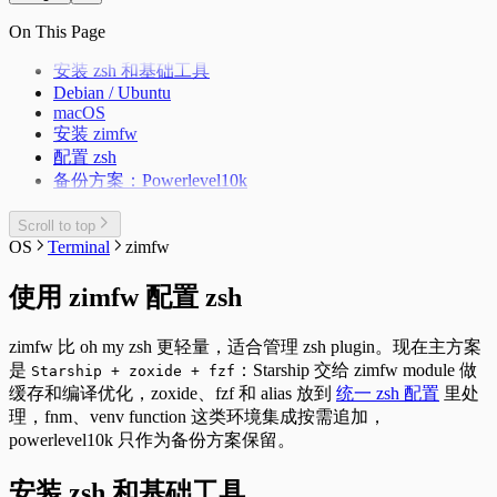
Adb
Windows 11 IOT Enterprise LTSC
Dropbear
On This Page
Kernelsu Overlayfs
Swap
在独立恢复分区重建 Windows 恢复环境
Thanox 情景模式
Windows 11 新环境配置
安装 zsh 和基础工具
Package Manager
Debian / Ubuntu
Windows 配置命令快捷键
macOS
安装 zimfw
配置 zsh
备份方案：Powerlevel10k
Scroll to top
OS
Terminal
zimfw
使用 zimfw 配置 zsh
zimfw 比 oh my zsh 更轻量，适合管理 zsh plugin。现在主方案
是
：Starship 交给 zimfw module 做
Starship + zoxide + fzf
缓存和编译优化，zoxide、fzf 和 alias 放到
统一 zsh 配置
里处
理，fnm、venv function 这类环境集成按需追加，
powerlevel10k 只作为备份方案保留。
安装 zsh 和基础工具