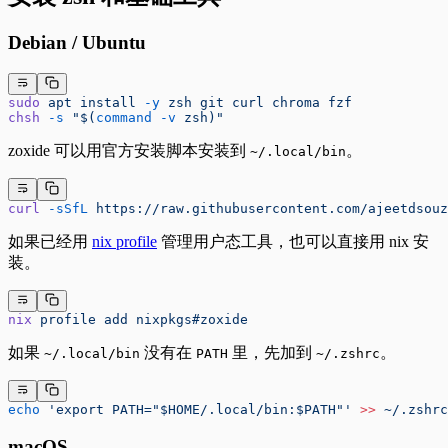
Debian / Ubuntu
sudo
 apt
 install
 -y
 zsh
 git
 curl
 chroma
 fzf
chsh
 -s
 "$(
command
 -v
 zsh)"
zoxide 可以用官方安装脚本安装到
。
~/.local/bin
curl
 -sSfL
 https://raw.githubusercontent.com/ajeetdsouz
如果已经用
nix profile
管理用户态工具，也可以直接用 nix 安
装。
nix
 profile
 add
 nixpkgs#zoxide
如果
没有在
里，先加到
。
~/.local/bin
PATH
~/.zshrc
echo
 'export PATH="$HOME/.local/bin:$PATH"'
 >>
 ~/.zshrc
macOS