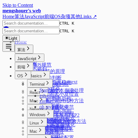
Skip to Content
mengshouer's web
Home
算法
JavaScript
前端
OS
杂项
其他
Links ↗
CTRL K
CTRL K
Light
Home
算法
排序
JavaScript
搜索
前端JS规范
前端
动态规划
new操作符的原理
树
OS
Basics
数据类型的判断
Formatting Context
二叉树最近公共祖先
JSON来回转换的坑
Code
Terminal
css选择器
Starship
页面大文本崩溃处理
实现 call、apply、bind
React
元素的大小及位置
zsh config
标签函数
React 新老架构
隐藏元素的几种方法
Misc
zimfw
Promise
Fiber 架构
oh my zsh
水平垂直居中
前端模块化规范
Console 的使用
Network
React 生命周期
DevTools
页面的生命周期
Windows
HTTP1.1 & HTTP2
Web Worker
React的严格模式
性能优化
关于 1px 问题
PowerShell profile
HTTP缓存
一种简洁的添加入参的方法
Linux
React的性能优化
node 版本管理
Flex
oh-my-posh
浏览器跨域
动态执行的几种方法
Alpine 管理服务
Mac
客户端指纹
磁盘管理
常见JS问题
sysctl.conf
Mac 新环境配置