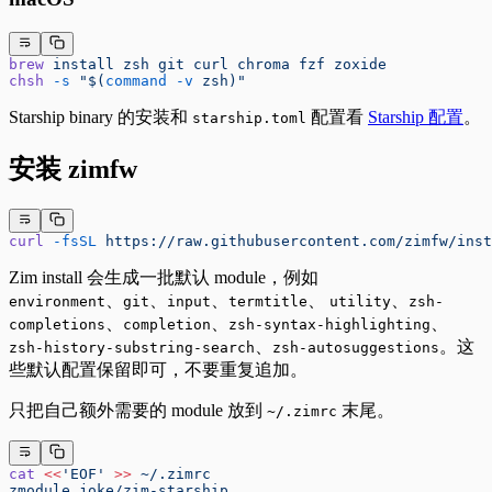
brew
 install
 zsh
 git
 curl
 chroma
 fzf
 zoxide
chsh
 -s
 "$(
command
 -v
 zsh)"
Starship binary 的安装和
配置看
Starship 配置
。
starship.toml
安装 zimfw
curl
 -fsSL
 https://raw.githubusercontent.com/zimfw/inst
Zim install 会生成一批默认 module，例如
、
、
、
、
、
environment
git
input
termtitle
utility
zsh-
、
、
、
completions
completion
zsh-syntax-highlighting
、
。这
zsh-history-substring-search
zsh-autosuggestions
些默认配置保留即可，不要重复追加。
只把自己额外需要的 module 放到
末尾。
~/.zimrc
cat
 <<
'EOF'
 >>
 ~/.zimrc
zmodule joke/zim-starship