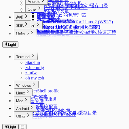
Autostartup
Android
dpkg 安装 zst 的 deb 包
常见代码片段
系统/常用软件的临时文件/缓存目录
记录一些刷机常用的软件
中文字体配置
Other
Eventloop
异步任务并发量
Extensions
安卓优化
简单使用 nix 的包管理器
IPv6 设置
Deepclone
Ventoy
杂项
拨号快捷键
Linux 下的 Android
PVE CPU 省电配置
Lazyman
Windows Subsystem for Linux 2 (WSL2)
Adb
其他
开发
Windows 11 IOT Enterprise LTSC
Dropbear
debounce&throttle（防抖与节流）
Kernelsu Overlayfs
uv
acme.sh 证书管理
tabby 自建同步服务 tabby-web 记录
Swap
在独立恢复分区重建 Windows 恢复环境
Deduplication
Links ↗
Thanox 情景模式
conda
Nginx 反向代理
浏览器优化
Flatarray
Windows 11 新环境配置
Index
git 配置
Getsum
Docker
使用 mosdns 提前进行 dns 进行分流
Package Manager
Color Lab
Light
git workflow
Longest Substring
cURL
Crontab Editor
Windows 配置命令快捷键
路由上的 OpenClash DNS 双栈优先 IPv4 配置
反转链表
Markdown Editor
科学上网
Terminal
Regex Tester
三数之和
MosDNS 屏蔽国内常见的 PCDN
Starship
zsh config
zimfw
oh my zsh
Windows
PowerShell profile
Linux
oh-my-posh
Alpine 管理服务
Mac
磁盘管理
sysctl.conf
Mac 新环境配置
Autostartup
Android
dpkg 安装 zst 的 deb 包
系统/常用软件的临时文件/缓存目录
记录一些刷机常用的软件
中文字体配置
Other
Extensions
安卓优化
简单使用 nix 的包管理器
IPv6 设置
Ventoy
拨号快捷键
Light
Linux 下的 Android
PVE CPU 省电配置
Windows Subsystem for Linux 2 (WSL2)