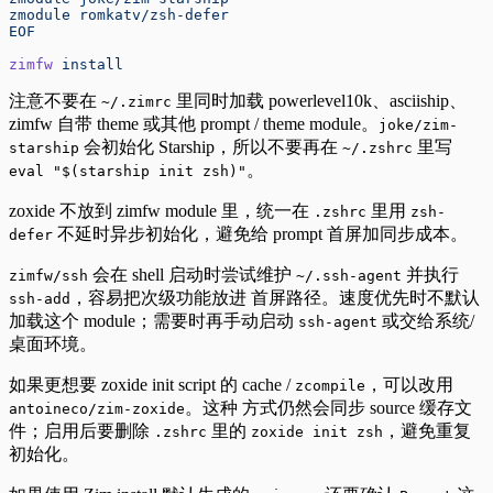
zmodule romkatv/zsh-defer
EOF
zimfw
 install
注意不要在
里同时加载 powerlevel10k、asciiship、
~/.zimrc
zimfw 自带 theme 或其他 prompt / theme module。
joke/zim-
会初始化 Starship，所以不要再在
里写
starship
~/.zshrc
。
eval "$(starship init zsh)"
zoxide 不放到 zimfw module 里，统一在
里用
.zshrc
zsh-
不延时异步初始化，避免给 prompt 首屏加同步成本。
defer
会在 shell 启动时尝试维护
并执行
zimfw/ssh
~/.ssh-agent
，容易把次级功能放进 首屏路径。速度优先时不默认
ssh-add
加载这个 module；需要时再手动启动
或交给系统/
ssh-agent
桌面环境。
如果更想要 zoxide init script 的 cache /
，可以改用
zcompile
。这种 方式仍然会同步 source 缓存文
antoineco/zim-zoxide
件；启用后要删除
里的
，避免重复
.zshrc
zoxide init zsh
初始化。