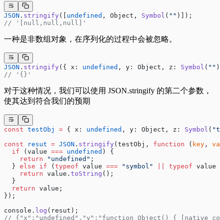
JSON
.
stringify
([
undefined
, Object, 
Symbol
(
""
)]);
// '[null,null,null]'
一种是非数组对象，在序列化的过程中会被忽略。
JSON
.
stringify
({ x: 
undefined
, y: Object, z: 
Symbol
(
""
)
// '{}'
对于这种情况，我们可以使用 JSON.stringify 的第二个参数，
使其达到符合我们的预期
const
 testObj
 =
 { x: 
undefined
, y: Object, z: 
Symbol
(
"t
const
 resut
 =
 JSON
.
stringify
(testObj, 
function
 (
key
, 
va
  if
 (value 
===
 undefined
) {
    return
 "undefined"
;
  } 
else
 if
 (
typeof
 value 
===
 "symbol"
 ||
 typeof
 value 
    return
 value.
toString
();
  }
  return
 value;
});
console.
log
(resut);
// {"x":"undefined","y":"function Object() { [native co