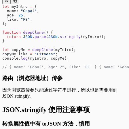
let
 myIntro 
=
 {
  name: 
"Gopal"
,
  age: 
25
,
  like: 
"FE"
,
};
function
 deepClone
() {
  return
 JSON
.
parse
(
JSON
.
stringify
(myIntro));
}
let
 copyMe 
=
 deepClone
(myIntro);
copyMe.like 
=
 "Fitness"
;
console.
log
(myIntro, copyMe);
// { name: 'Gopal', age: 25, like: 'FE' } { name: 'Gopa
路由（浏览器地址）传参
因为浏览器传参只能通过字符串进行，所以也是需要用到
JSON.stringify。
JSON.stringify 使用注意事项
转换属性值中有 toJSON 方法，慎用