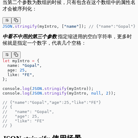
当第二个参数为数组的时候，只有包含在这个数组中的属性名
才会被序列化：
JSON
.
stringify
(myIntro, [
"name"
]); 
// {"name":"Gopal"}
中看不中用的第三个参数
指定缩进用的空白字符串，更多时
候就是指定一个数字，代表几个空格：
let
 myIntro 
=
 {
  name: 
"Gopal"
,
  age: 
25
,
  like: 
"FE"
,
};
console.
log
(
JSON
.
stringify
(myIntro));
console.
log
(
JSON
.
stringify
(myIntro, 
null
, 
2
));
// {"name":"Gopal","age":25,"like":"FE"}
// {
//   "name": "Gopal",
//   "age": 25,
//   "like": "FE"
// }