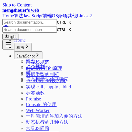
Skip to Content
mengshouer's web
Home
算法
JavaScript
前端
OS
杂项
其他
Links ↗
CTRL K
CTRL K
Light
Home
算法
排序
JavaScript
搜索
前端JS规范
动态规划
new操作符的原理
树
数据类型的判断
二叉树最近公共祖先
JSON来回转换的坑
实现 call、apply、bind
标签函数
Promise
Console 的使用
Web Worker
一种简洁的添加入参的方法
动态执行的几种方法
常见JS问题