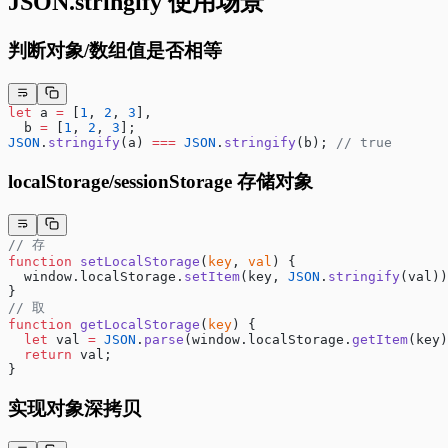
JSON.stringify 使用场景
判断对象/数组值是否相等
let
 a 
=
 [
1
, 
2
, 
3
],
  b 
=
 [
1
, 
2
, 
3
];
JSON
.
stringify
(a) 
===
 JSON
.
stringify
(b); 
// true
localStorage/sessionStorage 存储对象
// 存
function
 setLocalStorage
(
key
, 
val
) {
  window.localStorage.
setItem
(key, 
JSON
.
stringify
(val))
}
// 取
function
 getLocalStorage
(
key
) {
  let
 val 
=
 JSON
.
parse
(window.localStorage.
getItem
(key)
  return
 val;
}
实现对象深拷贝