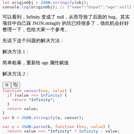
let
 originObj 
=
 JSON
.
stringify
(obj);
console.
log
(originObj); 
// {"name":"Gopal","age":null}
可以看到，Infinity 变成了 null，从而导致了后面的 bug。其实
项目中自己踩 JSON.stringify 的坑已经很多了，借此机会好好
整理一下，也给大家一个参考。
先说下这个问题的解决方法：
解决方法 1：
简单粗暴，重新给 age 属性赋值
解决方法 2：
function
 censor
(
key
, 
value
) {
  if
 (value 
===
 Infinity
) {
    return
 "Infinity"
;
  }
  return
 value;
}
var
 b 
=
 JSON
.
stringify
(a, censor);
var
 c 
=
 JSON
.
parse
(b, 
function
 (
key
, 
value
) {
  return
 value 
===
 "Infinity"
 ?
 Infinity
 :
 value;