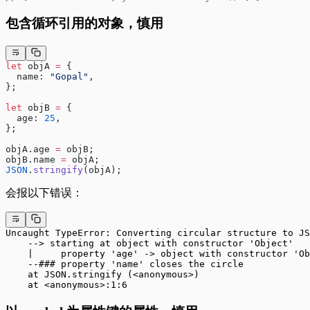
包含循环引用的对象，慎用
let
 objA 
=
 {
  name: 
"Gopal"
,
};
let
 objB 
=
 {
  age: 
25
,
};
objA.age 
=
 objB;
objB.name 
=
 objA;
JSON
.
stringify
(objA);
会报以下错误：
Uncaught TypeError: Converting circular structure to JS
    --> starting at object with constructor 'Object'
    |     property 'age' -> object with constructor 'Ob
    --### property 'name' closes the circle
    at JSON.stringify (<anonymous>)
    at <anonymous>:1:6