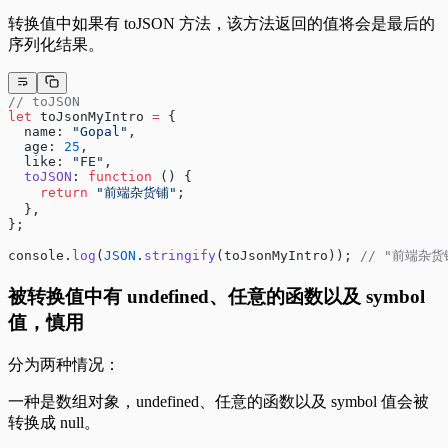
转换值中如果有 toJSON 方法，该方法返回的值将会是最后的
序列化结果。
// toJSON
let
 toJsonMyIntro 
=
 {
  name: 
"Gopal"
,
  age: 
25
,
  like: 
"FE"
,
  toJSON
: 
function
 () {
    return
 "前端杂货铺"
;
  },
};
console.
log
(
JSON
.
stringify
(toJsonMyIntro)); 
// "前端杂货
被转换值中有 undefined、任意的函数以及 symbol
值，慎用
分为两种情况：
一种是数组对象，undefined、任意的函数以及 symbol 值会被
转换成 null。