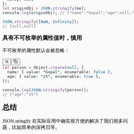
};
let
 originObj 
=
 JSON
.
stringify
(me);
console.
log
(originObj); 
// {"name":"Gopal","age":null,
JSON
.
stringify
([
NaN
, 
Infinity
]);
// [null,null]
具有不可枚举的属性值时，慎用
不可枚举的属性默认会被忽略：
let
 person 
=
 Object.
create
(
null
, {
  name: { value: 
"Gopal"
, enumerable: 
false
 },
  age: { value: 
"25"
, enumerable: 
true
 },
});
console.
log
(
JSON
.
stringify
(person));
// {"age":"25"}
总结
JSON.stringify 在实际应用中确实很方便的解决了我们很多问
题，比如简单的深拷贝等。