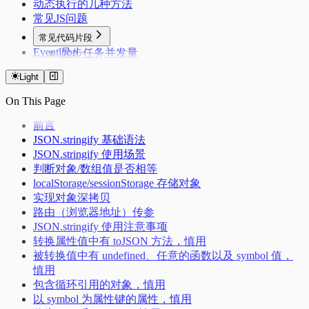
动态执行的几种方法
常见JS问题
常见代码片段
Eventloop
异步任务并发量
Deepclone
Light
Lazyman
debounce&throttle（防抖与节流）
On This Page
Deduplication
Flatarray
前言
Getsum
JSON.stringify 基础语法
Longest Substring
JSON.stringify 使用场景
反转链表
判断对象/数组值是否相等
三数之和
localStorage/sessionStorage 存储对象
实现对象深拷贝
路由（浏览器地址）传参
JSON.stringify 使用注意事项
转换属性值中有 toJSON 方法，慎用
被转换值中有 undefined、任意的函数以及 symbol 值，
慎用
包含循环引用的对象，慎用
以 symbol 为属性键的属性，慎用