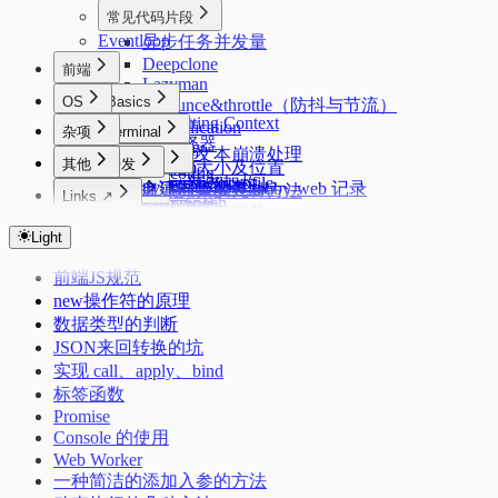
常见代码片段
Eventloop
异步任务并发量
Deepclone
前端
Lazyman
OS
Basics
debounce&throttle（防抖与节流）
Formatting Context
Deduplication
杂项
Code
Terminal
css选择器
Flatarray
Starship
页面大文本崩溃处理
React
Windows
其他
开发
Getsum
元素的大小及位置
zsh config
PowerShell profile
React 新老架构
Longest Substring
uv
acme.sh 证书管理
tabby 自建同步服务 tabby-web 记录
隐藏元素的几种方法
Misc
Linux
zimfw
Links ↗
oh-my-posh
Fiber 架构
conda
反转链表
Nginx 反向代理
浏览器优化
oh my zsh
水平垂直居中
前端模块化规范
Alpine 管理服务
Index
Network
Mac
磁盘管理
git 配置
React 生命周期
三数之和
Docker
使用 mosdns 提前进行 dns 进行分流
DevTools
sysctl.conf
Color Lab
页面的生命周期
Light
HTTP1.1 & HTTP2
Mac 新环境配置
Autostartup
git workflow
Android
cURL
React的严格模式
Crontab Editor
性能优化
dpkg 安装 zst 的 deb 包
路由上的 OpenClash DNS 双栈优先 IPv4 配置
关于 1px 问题
HTTP缓存
系统/常用软件的临时文件/缓存目录
记录一些刷机常用的软件
前端JS规范
Markdown Editor
React的性能优化
node 版本管理
中文字体配置
科学上网
Other
Flex
浏览器跨域
Extensions
Regex Tester
安卓优化
new操作符的原理
客户端指纹
简单使用 nix 的包管理器
IPv6 设置
MosDNS 屏蔽国内常见的 PCDN
Ventoy
拨号快捷键
数据类型的判断
Linux 下的 Android
PVE CPU 省电配置
Windows Subsystem for Linux 2 (WSL2)
Adb
JSON来回转换的坑
Windows 11 IOT Enterprise LTSC
Dropbear
Kernelsu Overlayfs
Swap
实现 call、apply、bind
在独立恢复分区重建 Windows 恢复环境
Thanox 情景模式
标签函数
Windows 11 新环境配置
Promise
Package Manager
Console 的使用
Windows 配置命令快捷键
Web Worker
一种简洁的添加入参的方法