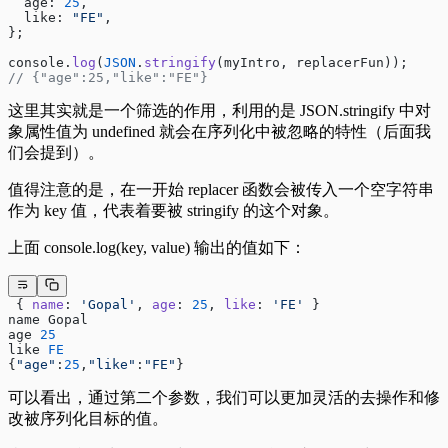
  age: 
25
,
  like: 
"FE"
,
};
console.
log
(
JSON
.
stringify
(myIntro, replacerFun));
// {"age":25,"like":"FE"}
这里其实就是一个筛选的作用，利用的是 JSON.stringify 中对
象属性值为 undefined 就会在序列化中被忽略的特性（后面我
们会提到）。
值得注意的是，在一开始 replacer 函数会被传入一个空字符串
作为 key 值，代表着要被 stringify 的这个对象。
上面 console.log(key, value) 输出的值如下：
 { 
name
: 
'Gopal'
, 
age
: 
25
, 
like
: 
'FE'
 }
name Gopal
age 
25
like 
FE
{
"age"
:
25
,
"like"
:
"FE"
}
可以看出，通过第二个参数，我们可以更加灵活的去操作和修
改被序列化目标的值。