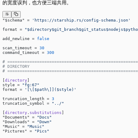
的宽度误判，也方便三端共用。
"$schema" = 
'https://starship.rs/config-schema.json'
format = 
"$directory$git_branch$git_status$nodejs$pytho
add_newline = 
false
scan_timeout = 
30
command_timeout = 
300
# =====================================================
# DIRECTORY
# =====================================================
[
directory
]
style = 
"fg:67"
format = 
'[\[$path\]]($style)'
truncation_length = 
3
truncation_symbol = 
"../"
[
directory
.
substitutions
]
"Documents" = 
"Docs"
"Downloads" = 
"Down"
"Music" = 
"Music"
"Pictures" = 
"Pics"