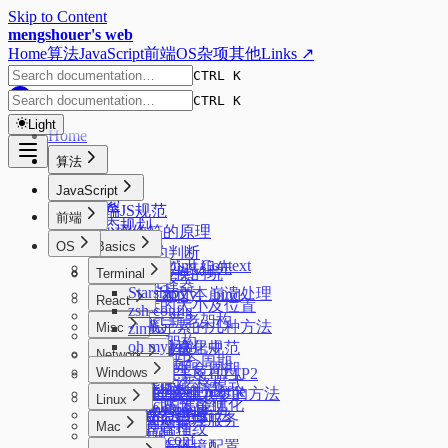
Skip to Content
mengshouer's web
Home
算法
JavaScript
前端
OS
杂项
其他
Links ↗
CTRL K
CTRL K
Light
Home
算法
排序
JavaScript
搜索
前端JS规范
前端
动态规划
new操作符的原理
树
OS
Basics
数据类型的判断
Formatting Context
二叉树最近公共祖先
JSON来回转换的坑
Code
Terminal
css选择器
Starship
页面大文本崩溃处理
实现 call、apply、bind
React
元素的大小及位置
zsh config
标签函数
React 新老架构
隐藏元素的几种方法
Misc
zimfw
Promise
Fiber 架构
oh my zsh
水平垂直居中
前端模块化规范
Console 的使用
Network
React 生命周期
DevTools
页面的生命周期
Windows
HTTP1.1 & HTTP2
Web Worker
React的严格模式
性能优化
关于 1px 问题
PowerShell profile
HTTP缓存
一种简洁的添加入参的方法
Linux
React的性能优化
node 版本管理
Flex
oh-my-posh
浏览器跨域
动态执行的几种方法
Alpine 管理服务
Mac
客户端指纹
磁盘管理
常见JS问题
sysctl.conf
Mac 新环境配置