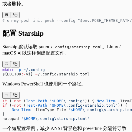
或者删掉。
# oh-my-posh init pwsh --config "$env:POSH_THEMES_PATH/
配置 Starship
Starship 默认读取
。Linux /
$HOME/.config/starship.toml
macOS 可以这样创建配置文件。
mkdir
 -p
 ~/.config
${EDITOR
:-
vi} 
~
/.config/starship.toml
Windows PowerShell 也使用同一个路径。
if
 (
-not
 (
Test-Path
 "
$HOME
\.config"
)) { 
New-Item
 -
ItemT
if
 (
-not
 (
Test-Path
 "
$HOME
\.config\starship.toml"
)) {
    New-Item
 -
ItemType File 
"
$HOME
\.config\starship.tom
}
notepad 
"
$HOME
\.config\starship.toml"
一个短配置示例，减少 ANSI 背景色和 powerline 分隔符导致