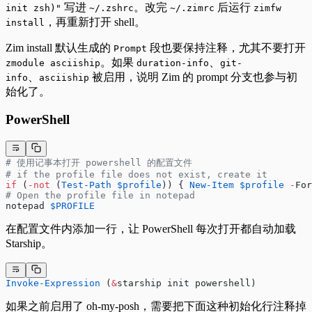
写进
。改完
后运行
init zsh)"
~/.zshrc
~/.zimrc
zimfw
，再重新打开 shell。
install
Zim install 默认生成的
段也要保持注释，尤其不要打开
Prompt
。如果
、
zmodule asciiship
duration-info
git-
、
被启用，说明 Zim 的 prompt 分支也参与初
info
asciiship
始化了。
PowerShell
# 使用记事本打开 powershell 的配置文件
# if the profile file does not exist, create it
if
 (
-not
 (
Test-Path
 $profile
)) { 
New-Item
 $profile
 -
For
# Open the profile file in notepad
notepad 
$PROFILE
在配置文件内添加一行，让 PowerShell 每次打开都自动加载
Starship。
Invoke-Expression
 (
&
starship init powershell)
如果之前启用了 oh-my-posh，需要把下面这种初始化行注释掉