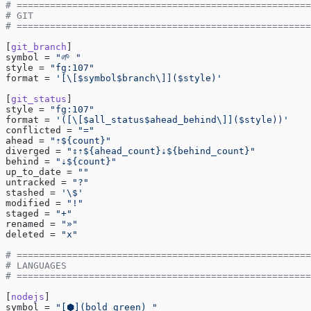
# =====================================================
# GIT
# =====================================================
[
git_branch
]
symbol = 
"🌱 "
style = 
"fg:107"
format = 
'[\[$symbol$branch\]]($style)'
[
git_status
]
style = 
"fg:107"
format = 
'([\[$all_status$ahead_behind\]]($style))'
conflicted = 
"="
ahead = 
"⇡${count}"
diverged = 
"⇕⇡${ahead_count}⇣${behind_count}"
behind = 
"⇣${count}"
up_to_date = 
""
untracked = 
"?"
stashed = 
'\$'
modified = 
"!"
staged = 
"+"
renamed = 
"»"
deleted = 
"x"
# =====================================================
# LANGUAGES
# =====================================================
[
nodejs
]
symbol = 
"[⬢](bold green) "