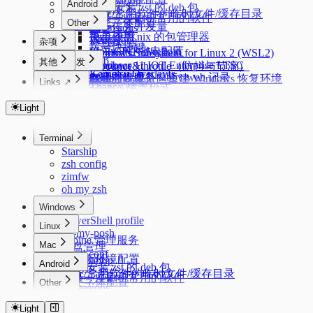
Autostartup
Android
dpkg 安装 zst 的 deb 包
常见代码片段
系统/常用软件的临时文件/缓存目录
记录一些刷机常用的软件
中文字体配置
Other
Eventloop
异步任务并发量
Extensions
安卓优化
简单使用 nix 的包管理器
IPv6 设置
Deepclone
Ventoy
杂项
拨号快捷键
Linux 下的 Android
PVE CPU 省电配置
Lazyman
Windows Subsystem for Linux 2 (WSL2)
Adb
其他
开发
Windows 11 IOT Enterprise LTSC
Dropbear
debounce&throttle（防抖与节流）
Kernelsu Overlayfs
uv
acme.sh 证书管理
tabby 自建同步服务 tabby-web 记录
Swap
在独立恢复分区重建 Windows 恢复环境
Deduplication
Links ↗
Thanox 情景模式
conda
Nginx 反向代理
浏览器优化
Flatarray
Windows 11 新环境配置
Index
git 配置
Getsum
Docker
使用 mosdns 提前进行 dns 进行分流
Package Manager
Color Lab
Light
git workflow
Longest Substring
cURL
Crontab Editor
Windows 配置命令快捷键
路由上的 OpenClash DNS 双栈优先 IPv4 配置
反转链表
Markdown Editor
科学上网
Terminal
Regex Tester
三数之和
MosDNS 屏蔽国内常见的 PCDN
Starship
zsh config
zimfw
oh my zsh
Windows
PowerShell profile
Linux
oh-my-posh
Alpine 管理服务
Mac
磁盘管理
sysctl.conf
Mac 新环境配置
Autostartup
Android
dpkg 安装 zst 的 deb 包
系统/常用软件的临时文件/缓存目录
记录一些刷机常用的软件
中文字体配置
Other
Extensions
安卓优化
简单使用 nix 的包管理器
IPv6 设置
Ventoy
拨号快捷键
Light
Linux 下的 Android
PVE CPU 省电配置
Windows Subsystem for Linux 2 (WSL2)