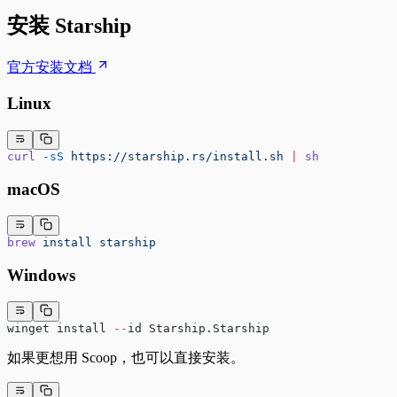
安装 Starship
官方安装文档
Linux
curl
 -sS
 https://starship.rs/install.sh
 |
 sh
macOS
brew
 install
 starship
Windows
winget install 
--
id Starship.Starship
如果更想用 Scoop，也可以直接安装。