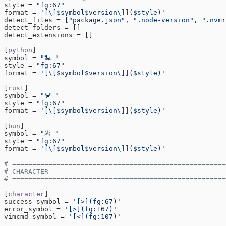
style = 
"fg:67"
format = 
'[\[$symbol$version\]]($style)'
detect_files = [
"package.json"
, 
".node-version"
, 
".nvmr
detect_folders = []
detect_extensions = []
[
python
]
symbol = 
"🐍 "
style = 
"fg:67"
format = 
'[\[$symbol$version\]]($style)'
[
rust
]
symbol = 
"🦀 "
style = 
"fg:67"
format = 
'[\[$symbol$version\]]($style)'
[
bun
]
symbol = 
"🥟 "
style = 
"fg:67"
format = 
'[\[$symbol$version\]]($style)'
# =====================================================
# CHARACTER
# =====================================================
[
character
]
success_symbol = 
'[>](fg:67)'
error_symbol = 
'[>](fg:167)'
vimcmd_symbol = 
'[<](fg:107)'