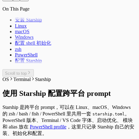
Adb
Windows 11 IOT Enterprise LTSC
Dropbear
On This Page
Kernelsu Overlayfs
Swap
在独立恢复分区重建 Windows 恢复环境
Thanox 情景模式
Windows 11 新环境配置
安装 Starship
Package Manager
Linux
Windows 配置命令快捷键
macOS
Windows
配置 shell 初始化
zsh
PowerShell
配置 Starship
Scroll to top
OS
Terminal
Starship
使用 Starship 配置跨平台 prompt
Starship 是跨平台 prompt，可以在 Linux、macOS、Windows
的 zsh / bash / fish / PowerShell 里共用一套
。
starship.toml
PowerShell 版本、Terminal / VS Code 字体、启动优化、 模块
和 alias 放在
PowerShell profile
，这里只记录 Starship 自己的安
装、初始化和配置。