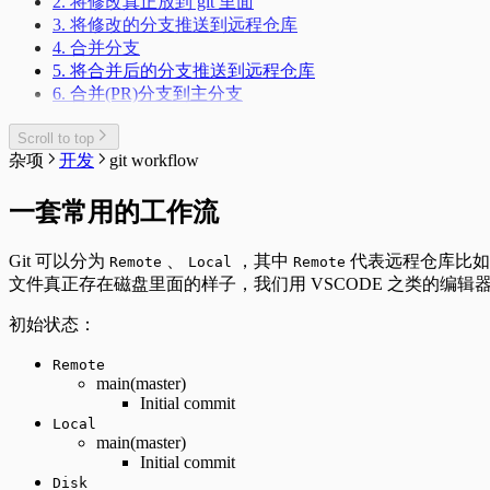
2. 将修改真正放到 git 里面
3. 将修改的分支推送到远程仓库
4. 合并分支
5. 将合并后的分支推送到远程仓库
6. 合并(PR)分支到主分支
Scroll to top
杂项
开发
git workflow
一套常用的工作流
Git 可以分为
、
，其中
代表远程仓库比如 G
Remote
Local
Remote
文件真正存在磁盘里面的样子，我们用 VSCODE 之类的编
初始状态：
Remote
main(master)
Initial commit
Local
main(master)
Initial commit
Disk