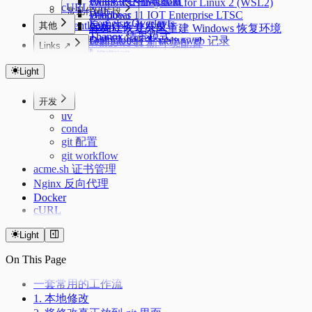
Linux 下的 Android
PVE CPU 省电配置
Windows Subsystem for Linux 2 (WSL2)
cURL
Adb
常见代码片段
Windows 11 IOT Enterprise LTSC
Dropbear
Kernelsu Overlayfs
Eventloop
其他
异步任务并发量
Swap
在独立恢复分区重建 Windows 恢复环境
Thanox 情景模式
Deepclone
tabby 自建同步服务 tabby-web 记录
Windows 11 新环境配置
Links ↗
Lazyman
浏览器优化
Package Manager
Index
debounce&throttle（防抖与节流）
使用 mosdns 提前进行 dns 进行分流
Windows 配置命令快捷键
Color Lab
Light
Deduplication
Crontab Editor
路由上的 OpenClash DNS 双栈优先 IPv4 配置
Flatarray
Markdown Editor
科学上网
开发
Getsum
Regex Tester
MosDNS 屏蔽国内常见的 PCDN
uv
Longest Substring
conda
反转链表
git 配置
三数之和
git workflow
acme.sh 证书管理
Nginx 反向代理
Docker
cURL
Light
On This Page
一套常用的工作流
1. 本地修改