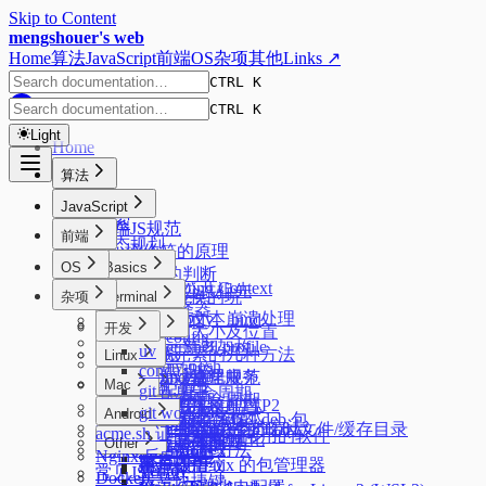
Skip to Content
mengshouer's web
Home
算法
JavaScript
前端
OS
杂项
其他
Links ↗
CTRL K
CTRL K
Light
Home
算法
排序
JavaScript
搜索
前端JS规范
前端
动态规划
new操作符的原理
树
OS
Basics
数据类型的判断
Formatting Context
二叉树最近公共祖先
JSON来回转换的坑
杂项
Code
Terminal
css选择器
Starship
页面大文本崩溃处理
实现 call、apply、bind
React
Windows
开发
元素的大小及位置
zsh config
标签函数
PowerShell profile
React 新老架构
uv
隐藏元素的几种方法
Misc
Linux
zimfw
Promise
oh-my-posh
Fiber 架构
conda
oh my zsh
水平垂直居中
前端模块化规范
Alpine 管理服务
Console 的使用
Network
Mac
磁盘管理
git 配置
React 生命周期
DevTools
sysctl.conf
页面的生命周期
HTTP1.1 & HTTP2
Web Worker
Mac 新环境配置
Autostartup
git workflow
Android
React的严格模式
性能优化
dpkg 安装 zst 的 deb 包
关于 1px 问题
HTTP缓存
一种简洁的添加入参的方法
系统/常用软件的临时文件/缓存目录
acme.sh 证书管理
记录一些刷机常用的软件
React的性能优化
node 版本管理
中文字体配置
Other
Flex
浏览器跨域
动态执行的几种方法
Extensions
Nginx 反向代理
安卓优化
客户端指纹
简单使用 nix 的包管理器
IPv6 设置
Ventoy
常见JS问题
Docker
拨号快捷键