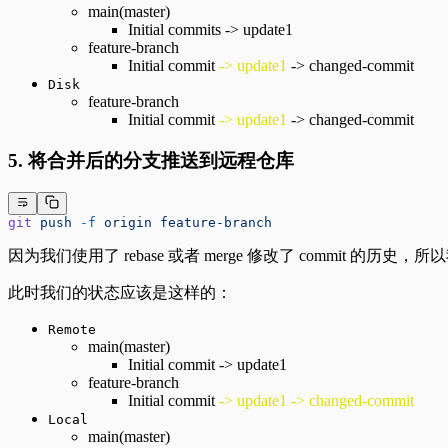
main(master)
Initial commits -> update1
feature-branch
Initial commit
-> update1
-> changed-commit
Disk
feature-branch
Initial commit
-> update1
-> changed-commit
5. 将合并后的分支推送到远程仓库
git
 push
 -f
 origin
 feature-branch
因为我们使用了 rebase 或者 merge 修改了 commit 的历史
此时我们的状态应该是这样的：
Remote
main(master)
Initial commit -> update1
feature-branch
Initial commit
-> update1 -> changed-commit
Local
main(master)