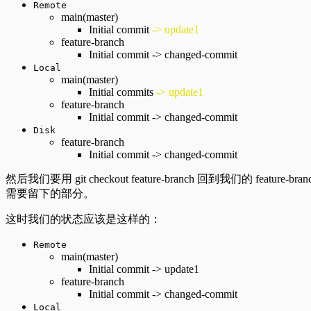
Remote
main(master)
Initial commit
-> update1
feature-branch
Initial commit -> changed-commit
Local
main(master)
Initial commits
-> update1
feature-branch
Initial commit -> changed-commit
Disk
feature-branch
Initial commit -> changed-commit
然后我们要用 git checkout feature-branch 回到我们的 fea
需要留下的部分。
这时我们的状态应该是这样的：
Remote
main(master)
Initial commit -> update1
feature-branch
Initial commit -> changed-commit
Local