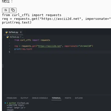
绕过：
from curl_cffi import requests
req = requests.get("https://ascii2d.net", impersonate="
print(req.text)