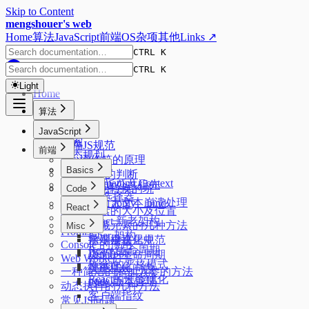
Skip to Content
mengshouer's web
Home
算法
JavaScript
前端
OS
杂项
其他
Links ↗
CTRL K
CTRL K
Light
Home
算法
排序
JavaScript
搜索
前端JS规范
前端
动态规划
new操作符的原理
树
Basics
数据类型的判断
Formatting Context
二叉树最近公共祖先
JSON来回转换的坑
Code
css选择器
页面大文本崩溃处理
实现 call、apply、bind
React
元素的大小及位置
标签函数
React 新老架构
隐藏元素的几种方法
Misc
Promise
Fiber 架构
水平垂直居中
前端模块化规范
Console 的使用
React 生命周期
DevTools
页面的生命周期
Web Worker
React的严格模式
性能优化
关于 1px 问题
一种简洁的添加入参的方法
React的性能优化
node 版本管理
Flex
动态执行的几种方法
客户端指纹
常见JS问题