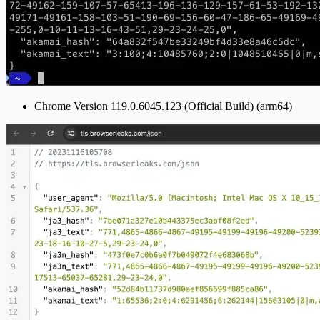
Chrome Version 119.0.6045.123 (Official Build) (arm64)