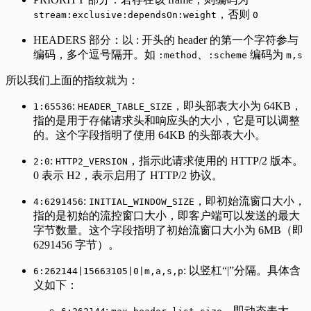
，否则
stream:exclusive:dependsOn:weight
0
HEADERS 部分：以 : 开头的 header 的第一个字符参与
编码，多个逗号隔开。如
、
编码为
:method
:scheme
m,s
所以我们上面的指纹就为：
:
，即头部表大小为 64KB，
1:65536
HEADER_TABLE_SIZE
指的是用于存储请求头和响应头的大小，它是可以调整
的。这个字段指明了使用 64KB 的头部表大小。
:
，指示此请求使用的 HTTP/2 版本。
2:0
HTTP2_VERSION
0 表示 H2，表示启用了 HTTP/2 协议。
:
，即初始流窗口大小，
4:6291456
INITIAL_WINDOW_SIZE
指的是初始的流控窗口大小，即客户端可以发送的最大
字节数量。这个字段指明了初始流窗口大小为 6MB（即
6291456 字节）。
: 以竖杠“|”分隔。具体含
6:262144|15663105|0|m,a,s,p
义如下：
:
，即动态表大