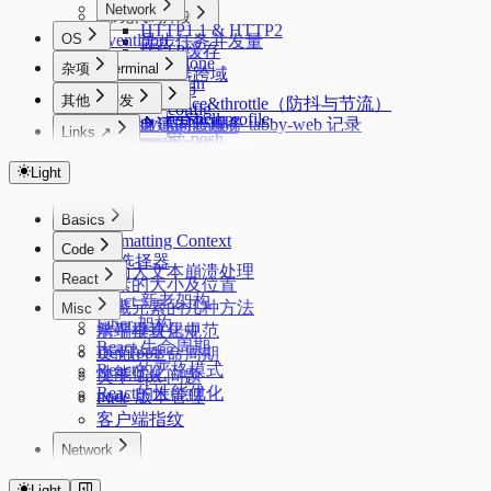
Network
常见代码片段
HTTP1.1 & HTTP2
OS
Eventloop
异步任务并发量
HTTP缓存
Deepclone
杂项
Terminal
浏览器跨域
Lazyman
Starship
Windows
其他
开发
debounce&throttle（防抖与节流）
zsh config
PowerShell profile
uv
acme.sh 证书管理
tabby 自建同步服务 tabby-web 记录
Deduplication
Linux
zimfw
Links ↗
oh-my-posh
conda
Flatarray
Nginx 反向代理
浏览器优化
oh my zsh
Alpine 管理服务
Index
Mac
磁盘管理
git 配置
Getsum
Docker
使用 mosdns 提前进行 dns 进行分流
sysctl.conf
Color Lab
Light
Mac 新环境配置
Autostartup
Longest Substring
git workflow
Android
cURL
Crontab Editor
dpkg 安装 zst 的 deb 包
路由上的 OpenClash DNS 双栈优先 IPv4 配置
系统/常用软件的临时文件/缓存目录
反转链表
记录一些刷机常用的软件
Markdown Editor
中文字体配置
科学上网
Other
Basics
Extensions
三数之和
Regex Tester
安卓优化
简单使用 nix 的包管理器
IPv6 设置
MosDNS 屏蔽国内常见的 PCDN
Formatting Context
Ventoy
Code
拨号快捷键
css选择器
Linux 下的 Android
PVE CPU 省电配置
Windows Subsystem for Linux 2 (WSL2)
页面大文本崩溃处理
Adb
React
Windows 11 IOT Enterprise LTSC
Dropbear
元素的大小及位置
Kernelsu Overlayfs
React 新老架构
Swap
在独立恢复分区重建 Windows 恢复环境
隐藏元素的几种方法
Misc
Thanox 情景模式
Fiber 架构
Windows 11 新环境配置
水平垂直居中
前端模块化规范
React 生命周期
Package Manager
DevTools
页面的生命周期
React的严格模式
Windows 配置命令快捷键
性能优化
关于 1px 问题
React的性能优化
node 版本管理
Flex
客户端指纹
Network
HTTP1.1 & HTTP2
Light