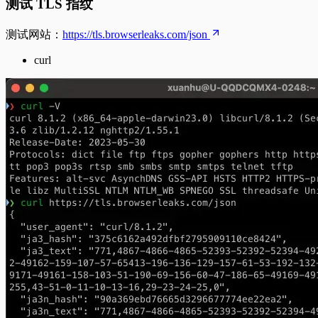
测试 TLS 指纹
测试网站：
https://tls.browserleaks.com/json
curl