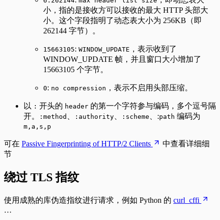
6:262144
max header list size
小，指的是接收方可以接收的最大 HTTP 头部大
小。这个字段指明了动态表大小为 256KB（即
262144 字节）。
:
，表示收到了
15663105
WINDOW_UPDATE
WINDOW_UPDATE 帧，并且窗口大小增加了
15663105 个字节。
:
，表示不启用头部压缩。
0
no compression
以
开头的
的第一个字符参与编码，多个逗号隔
:
header
开。
、
、
、:
编码为
:method
:authority
:scheme
path
m,a,s,p
可在
Passive Fingerprinting of HTTP/2 Clients
中查看详细细
节
绕过 TLS 指纹
使用成熟的库伪造指纹进行请求，例如 Python 的
curl_cffi
…