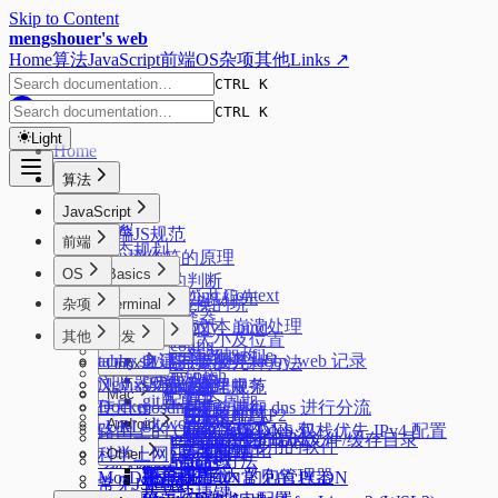
Skip to Content
mengshouer's web
Home
算法
JavaScript
前端
OS
杂项
其他
Links ↗
CTRL K
CTRL K
Light
Home
算法
排序
JavaScript
搜索
前端JS规范
前端
动态规划
new操作符的原理
树
OS
Basics
数据类型的判断
Formatting Context
二叉树最近公共祖先
JSON来回转换的坑
杂项
Code
Terminal
css选择器
Starship
页面大文本崩溃处理
实现 call、apply、bind
React
Windows
其他
开发
元素的大小及位置
zsh config
标签函数
PowerShell profile
React 新老架构
uv
acme.sh 证书管理
tabby 自建同步服务 tabby-web 记录
隐藏元素的几种方法
Misc
Linux
zimfw
Promise
oh-my-posh
Fiber 架构
conda
Nginx 反向代理
浏览器优化
oh my zsh
水平垂直居中
前端模块化规范
Alpine 管理服务
Console 的使用
Network
Mac
磁盘管理
git 配置
React 生命周期
Docker
使用 mosdns 提前进行 dns 进行分流
DevTools
sysctl.conf
页面的生命周期
HTTP1.1 & HTTP2
Web Worker
Mac 新环境配置
Autostartup
git workflow
Android
cURL
React的严格模式
性能优化
dpkg 安装 zst 的 deb 包
路由上的 OpenClash DNS 双栈优先 IPv4 配置
关于 1px 问题
HTTP缓存
一种简洁的添加入参的方法
系统/常用软件的临时文件/缓存目录
记录一些刷机常用的软件
React的性能优化
node 版本管理
中文字体配置
科学上网
Other
Flex
浏览器跨域
动态执行的几种方法
Extensions
安卓优化
客户端指纹
简单使用 nix 的包管理器
IPv6 设置
MosDNS 屏蔽国内常见的 PCDN
Ventoy
常见JS问题
拨号快捷键