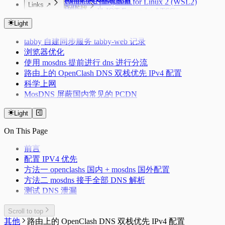
Linux 下的 Android
PVE CPU 省电配置
Windows Subsystem for Linux 2 (WSL2)
Links ↗
Adb
常见代码片段
Windows 11 IOT Enterprise LTSC
Dropbear
Index
Kernelsu Overlayfs
Eventloop
异步任务并发量
Swap
在独立恢复分区重建 Windows 恢复环境
Color Lab
Light
Thanox 情景模式
Deepclone
Windows 11 新环境配置
Crontab Editor
Lazyman
Package Manager
tabby 自建同步服务 tabby-web 记录
Markdown Editor
debounce&throttle（防抖与节流）
Regex Tester
Windows 配置命令快捷键
浏览器优化
Deduplication
使用 mosdns 提前进行 dns 进行分流
Flatarray
路由上的 OpenClash DNS 双栈优先 IPv4 配置
Getsum
科学上网
Longest Substring
MosDNS 屏蔽国内常见的 PCDN
反转链表
三数之和
Light
On This Page
前言
配置 IPV4 优先
方法一 openclashs 国内 + mosdns 国外配置
方法二 mosdns 接手全部 DNS 解析
测试 DNS 泄漏
Scroll to top
其他
路由上的 OpenClash DNS 双栈优先 IPv4 配置