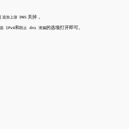
的
关掉，
追加上游 DNS
和
的选项打开即可。
选 IPv4
防止 dns 泄漏