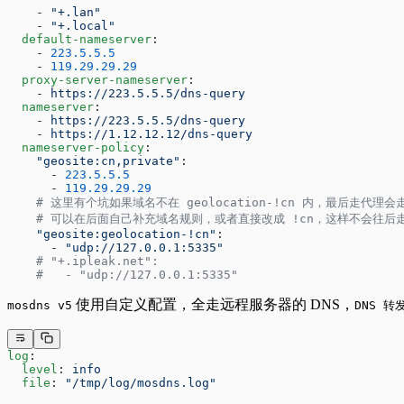
    - 
"+.lan"
    - 
"+.local"
  default-nameserver
:
    - 
223.5.5.5
    - 
119.29.29.29
  proxy-server-nameserver
:
    - 
https://223.5.5.5/dns-query
  nameserver
:
    - 
https://223.5.5.5/dns-query
    - 
https://1.12.12.12/dns-query
  nameserver-policy
:
    "geosite:cn,private"
:
      - 
223.5.5.5
      - 
119.29.29.29
    # 这里有个坑如果域名不在 geolocation-!cn 内，最后走代理会走到 
    # 可以在后面自己补充域名规则，或者直接改成 !cn，这样不会往
    "geosite:geolocation-!cn"
:
      - 
"udp://127.0.0.1:5335"
    # "+.ipleak.net":
    #   - "udp://127.0.0.1:5335"
使用自定义配置，全走远程服务器的 DNS，
mosdns v5
DNS 转
log
:
  level
: 
info
  file
: 
"/tmp/log/mosdns.log"