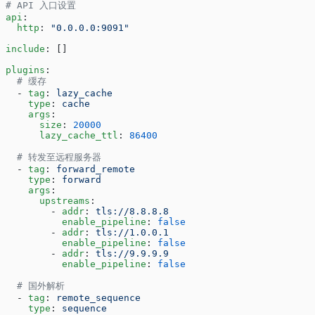
# API 入口设置
api
:
  http
: 
"0.0.0.0:9091"
include
: []
plugins
:
  # 缓存
  - 
tag
: 
lazy_cache
    type
: 
cache
    args
:
      size
: 
20000
      lazy_cache_ttl
: 
86400
  # 转发至远程服务器
  - 
tag
: 
forward_remote
    type
: 
forward
    args
:
      upstreams
:
        - 
addr
: 
tls://8.8.8.8
          enable_pipeline
: 
false
        - 
addr
: 
tls://1.0.0.1
          enable_pipeline
: 
false
        - 
addr
: 
tls://9.9.9.9
          enable_pipeline
: 
false
  # 国外解析
  - 
tag
: 
remote_sequence
    type
: 
sequence