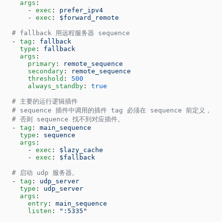
    args
:
      - 
exec
: 
prefer_ipv4
      - 
exec
: 
$forward_remote
  # fallback 用远程服务器 sequence
  - 
tag
: 
fallback
    type
: 
fallback
    args
:
      primary
: 
remote_sequence
      secondary
: 
remote_sequence
      threshold
: 
500
      always_standby
: 
true
  # 主要的运行逻辑插件
  # sequence 插件中调用的插件 tag 必须在 sequence 前定义，
  # 否则 sequence 找不到对应插件。
  - 
tag
: 
main_sequence
    type
: 
sequence
    args
:
      - 
exec
: 
$lazy_cache
      - 
exec
: 
$fallback
  # 启动 udp 服务器。
  - 
tag
: 
udp_server
    type
: 
udp_server
    args
:
      entry
: 
main_sequence
      listen
: 
":5335"