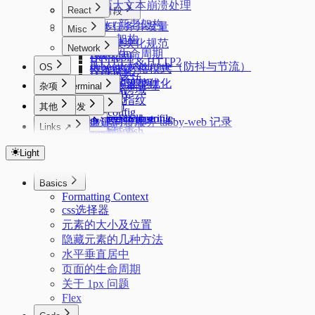
页面大文本崩溃处理
React
常见代码片段
React 新老架构
Eventloop
异步任务并发量
Misc
Fiber 架构
Deepclone
前端模块化规范
Network
Lazyman
React 生命周期
DevTools
HTTP1.1 & HTTP2
debounce&throttle（防抖与节流）
OS
React的严格模式
性能优化
HTTP缓存
Deduplication
React的性能优化
node 版本管理
杂项
Terminal
浏览器跨域
Flatarray
Starship
客户端指纹
Windows
Getsum
其他
开发
zsh config
Longest Substring
PowerShell profile
uv
acme.sh 证书管理
tabby 自建同步服务 tabby-web 记录
Linux
zimfw
Links ↗
oh-my-posh
反转链表
conda
Nginx 反向代理
浏览器优化
oh my zsh
Alpine 管理服务
Index
Mac
磁盘管理
三数之和
git 配置
Docker
使用 mosdns 提前进行 dns 进行分流
sysctl.conf
Color Lab
Light
Mac 新环境配置
Autostartup
git workflow
Android
cURL
Crontab Editor
dpkg 安装 zst 的 deb 包
路由上的 OpenClash DNS 双栈优先 IPv4 配置
系统/常用软件的临时文件/缓存目录
记录一些刷机常用的软件
Markdown Editor
中文字体配置
科学上网
Other
Basics
Extensions
Regex Tester
安卓优化
简单使用 nix 的包管理器
IPv6 设置
MosDNS 屏蔽国内常见的 PCDN
Formatting Context
Ventoy
拨号快捷键
css选择器
Linux 下的 Android
PVE CPU 省电配置
Windows Subsystem for Linux 2 (WSL2)
Adb
Windows 11 IOT Enterprise LTSC
Dropbear
元素的大小及位置
Kernelsu Overlayfs
Swap
在独立恢复分区重建 Windows 恢复环境
隐藏元素的几种方法
Thanox 情景模式
Windows 11 新环境配置
水平垂直居中
Package Manager
页面的生命周期
Windows 配置命令快捷键
关于 1px 问题
Flex