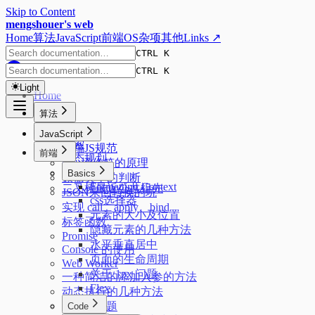
Skip to Content
mengshouer's web
Home
算法
JavaScript
前端
OS
杂项
其他
Links ↗
CTRL K
CTRL K
Light
Home
算法
排序
JavaScript
搜索
前端JS规范
前端
动态规划
new操作符的原理
树
Basics
数据类型的判断
Formatting Context
二叉树最近公共祖先
JSON来回转换的坑
css选择器
实现 call、apply、bind
元素的大小及位置
标签函数
隐藏元素的几种方法
Promise
水平垂直居中
Console 的使用
页面的生命周期
Web Worker
关于 1px 问题
一种简洁的添加入参的方法
Flex
动态执行的几种方法
常见JS问题
Code