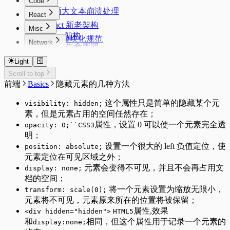
Code
页面大文本崩溃处理
React
React 新老架构
Misc
Fiber 架构
前端模块化规范
Network
React 生命周期
DevTools
HTTP1.1 & HTTP2
React的严格模式
性能优化
Light
HTTP缓存
React的性能优化
node 版本管理
浏览器跨域
Scroll to top
客户端指纹
前端
Basics
隐藏元素的几种方法
这个属性只是简单的隐藏某个元
visibility: hidden;
素，但是元素占用的空间任然存在；
属性，设置 0 可以使一个元素完全透
opacity: 0;``CSS3
明；
设置一个很大的 left 负值定位，使
position: absolute;
元素定位在可见区域之外；
元素会变得不可见，并且不会再占用文
display: none;
档的空间；
将一个元素设置为缩放无限小，
transform: scale(0);
元素将不可见，元素原来所在的位置将被保留；
属性,效果
<div hidden="hidden">
HTML5
和
相同，但这个属性用于记录一个元素的
display:none;