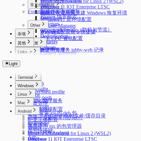
Linux 下的 Android
Windows Subsystem for Linux 2 (WSL2)
Adb
常见代码片段
Windows 11 IOT Enterprise LTSC
Dropbear
Kernelsu Overlayfs
Eventloop
异步任务并发量
Swap
在独立恢复分区重建 Windows 恢复环境
Thanox 情景模式
Deepclone
Windows 11 新环境配置
Lazyman
Other
Package Manager
debounce&throttle（防抖与节流）
Windows 配置命令快捷键
IPv6 设置
杂项
Deduplication
PVE CPU 省电配置
Flatarray
其他
开发
Getsum
uv
acme.sh 证书管理
tabby 自建同步服务 tabby-web 记录
Links ↗
Longest Substring
conda
Nginx 反向代理
浏览器优化
Index
反转链表
git 配置
Docker
使用 mosdns 提前进行 dns 进行分流
Color Lab
Light
三数之和
git workflow
cURL
Crontab Editor
路由上的 OpenClash DNS 双栈优先 IPv4 配置
Markdown Editor
科学上网
Terminal
Regex Tester
MosDNS 屏蔽国内常见的 PCDN
Starship
Windows
zsh config
PowerShell profile
Linux
zimfw
oh-my-posh
oh my zsh
Alpine 管理服务
Mac
磁盘管理
sysctl.conf
Mac 新环境配置
Autostartup
Android
dpkg 安装 zst 的 deb 包
系统/常用软件的临时文件/缓存目录
记录一些刷机常用的软件
中文字体配置
Extensions
安卓优化
简单使用 nix 的包管理器
Ventoy
拨号快捷键
Linux 下的 Android
Windows Subsystem for Linux 2 (WSL2)
Adb
Windows 11 IOT Enterprise LTSC
Dropbear