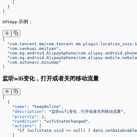
    ]
  }
]
示例：
GPSApp
[
  "com.tencent.mm/com.tencent.mm.plugin.location_soso.S
  "com.sankuai.meituan"
,
  "com.eg.android.AlipayGphone/com.alipay.android.phone
  "com.eg.android.AlipayGphone/com.alipay.mobile.nebula
  "com.autonavi.minimap"
]
监听wifi变化，打开或者关闭移动流量
[
  {
    "name"
: 
"keepOnline"
,
    "description"
: 
"监听wifi变化，打开或者关闭移动流量"
,
    "priority"
: 
2
,
    "condition"
: 
"wifiStateChanged"
,
    "actions"
: [
      "if (wifiState.ssid == null) { data.setDataEnable
    ]