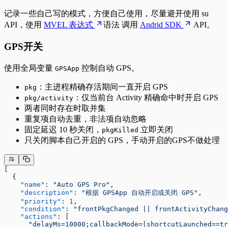
记录一些自己写的模式，方便自己使用，尽量避开使用 su
API，使用
MVEL 表达式
语法 调用
Andrid SDK
API。
GPS开关
使用全局变量
控制自动 GPS。
GPSApp
：主进程精确存活期间一直开启 GPS
pkg
：仅当前台 Activity 精确命中时开启 GPS
pkg/activity
两者同时存在时取并集
重复项自动去重，非法项自动忽略
固定延迟 10 秒关闭，
立即关闭
pkgKilled
只关闭脚本自己开启的 GPS，手动开启的GPS不做处理
[
  {
    "name"
: 
"Auto GPS Pro"
,
    "description"
: 
"根据 GPSApp 自动开启或关闭 GPS"
,
    "priority"
: 
1
,
    "condition"
: 
"frontPkgChanged || frontActivityChang
    "actions"
: [
      "delayMs=10000;callbackMode=(shortcutLaunched==tr