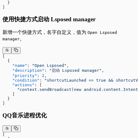
  }
]
使用快捷方式启动 Lsposed manager
新增一个快捷方式，名字自定义，值为
Open Lsposed
。
manager
[
  {
    "name"
: 
"Open Lsposed"
,
    "description"
: 
"启动 Lsposed manager"
,
    "priority"
: 
2
,
    "condition"
: 
"shortcutLaunched == true && shortcutV
    "actions"
: [
      "context.sendBroadcast(new android.content.Intent
    ]
  }
]
QQ音乐进程优化
[