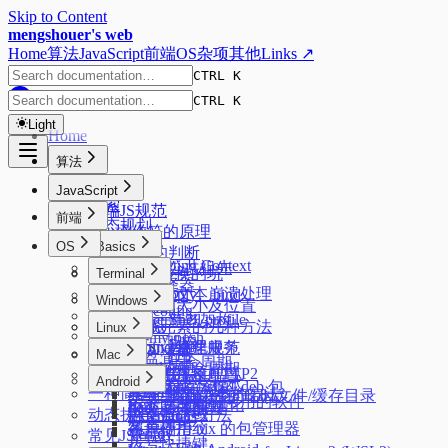
Skip to Content
mengshouer's web
Home
算法
JavaScript
前端
OS
杂项
其他
Links ↗
CTRL K
CTRL K
Light
Home
算法
排序
JavaScript
搜索
前端JS规范
前端
动态规划
new操作符的原理
树
OS
Basics
数据类型的判断
Formatting Context
二叉树最近公共祖先
JSON来回转换的坑
Code
Terminal
css选择器
Starship
页面大文本崩溃处理
实现 call、apply、bind
React
Windows
元素的大小及位置
zsh config
标签函数
PowerShell profile
React 新老架构
隐藏元素的几种方法
Misc
Linux
zimfw
Promise
oh-my-posh
Fiber 架构
oh my zsh
水平垂直居中
前端模块化规范
Alpine 管理服务
Console 的使用
Network
Mac
磁盘管理
React 生命周期
DevTools
sysctl.conf
页面的生命周期
HTTP1.1 & HTTP2
Web Worker
Mac 新环境配置
Autostartup
Android
React的严格模式
性能优化
dpkg 安装 zst 的 deb 包
关于 1px 问题
HTTP缓存
一种简洁的添加入参的方法
系统/常用软件的临时文件/缓存目录
记录一些刷机常用的软件
React的性能优化
node 版本管理
中文字体配置
Flex
浏览器跨域
动态执行的几种方法
Extensions
安卓优化
客户端指纹
简单使用 nix 的包管理器
Ventoy
常见JS问题
拨号快捷键