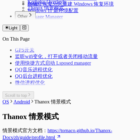
Kernelsu Overlayfs
Swap
在独立恢复分区重建 Windows 恢复环境
Thanox 情景模式
Windows 11 新环境配置
Other
Package Manager
Windows 配置命令快捷键
IPv6 设置
Light
PVE CPU 省电配置
On This Page
GPS开关
监听wifi变化，打开或者关闭移动流量
使用快捷方式启动 Lsposed manager
QQ音乐进程优化
QQ后台进程优化
微信进程优化
Scroll to top
OS
Android
Thanox 情景模式
Thanox 情景模式
情景模式官方文档：
https://tornaco.github.io/Thanox-
Docs/zh/guide/profile.html