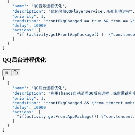
  {
    "name"
: 
"QQ音乐进程优化"
,
    "description"
: 
"优化保留QQPlayerService，杀死其他进程"
,
    "priority"
: 
1
,
    "condition"
: 
"frontPkgChanged == true && from == 
\"
    "delay"
: 
10000
,
    "actions"
: [
      "if (activity.getFrontAppPackage() != 
\"
com.tence
    ]
  }
]
QQ后台进程优化
[
  {
    "name"
: 
"QQ后台进程优化"
,
    "description"
: 
"利用Thanos自动清理QQ后台进程，保留通话和
    "priority"
: 
1
,
    "condition"
: 
"frontPkgChanged && 
\"
com.tencent.mobi
    "delay"
: 
10000
,
    "actions"
: [
      "if(activity.getFrontAppPackage()!=
\"
com.tencent.
    ]
  }
]