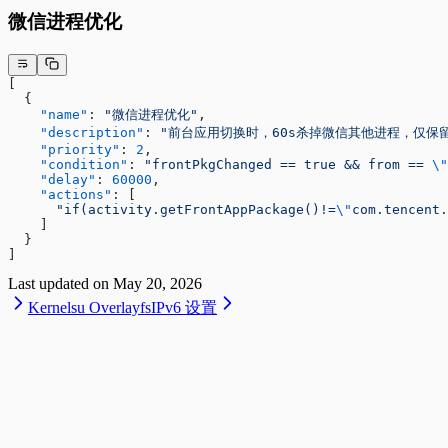
微信进程优化
[
  {
    "name"
: 
"微信进程优化"
,
    "description"
: 
"前台应用切换时，60s杀掉微信其他进程，仅保留p
    "priority"
: 
2
,
    "condition"
: 
"frontPkgChanged == true && from == 
\"
    "delay"
: 
60000
,
    "actions"
: [
      "if(activity.getFrontAppPackage()!=
\"
com.tencent.
    ]
  }
]
Last updated on
May 20, 2026
Kernelsu Overlayfs
IPv6 设置