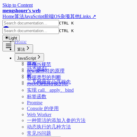
Skip to Content
mengshouer's web
Home
算法
JavaScript
前端
OS
杂项
其他
Links ↗
CTRL K
CTRL K
Light
Home
算法
排序
JavaScript
搜索
前端JS规范
动态规划
new操作符的原理
树
数据类型的判断
二叉树最近公共祖先
JSON来回转换的坑
实现 call、apply、bind
标签函数
Promise
Console 的使用
Web Worker
一种简洁的添加入参的方法
动态执行的几种方法
常见JS问题