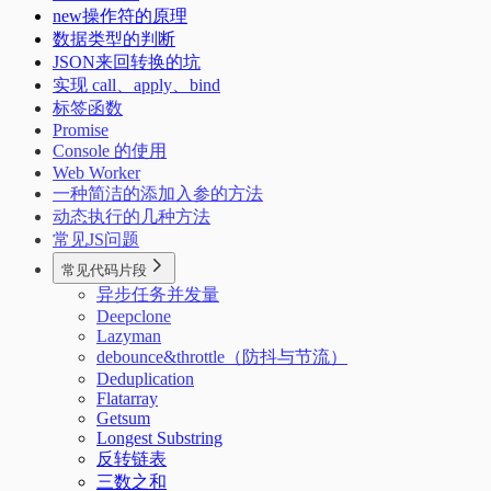
浏览器跨域
Extensions
Regex Tester
安卓优化
new操作符的原理
客户端指纹
简单使用 nix 的包管理器
IPv6 设置
MosDNS 屏蔽国内常见的 PCDN
Ventoy
拨号快捷键
数据类型的判断
Linux 下的 Android
PVE CPU 省电配置
Windows Subsystem for Linux 2 (WSL2)
Adb
JSON来回转换的坑
Windows 11 IOT Enterprise LTSC
Dropbear
Kernelsu Overlayfs
Swap
实现 call、apply、bind
在独立恢复分区重建 Windows 恢复环境
Thanox 情景模式
标签函数
Windows 11 新环境配置
Promise
Package Manager
Console 的使用
Windows 配置命令快捷键
Web Worker
一种简洁的添加入参的方法
动态执行的几种方法
常见JS问题
常见代码片段
异步任务并发量
Deepclone
Lazyman
debounce&throttle（防抖与节流）
Deduplication
Flatarray
Getsum
Longest Substring
反转链表
三数之和