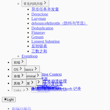
常见代码片段
异步任务并发量
Deepclone
Lazyman
debounce&throttle（防抖与节流）
Deduplication
Flatarray
Getsum
Longest Substring
反转链表
三数之和
Eventloop
前端
OS
Basics
Formatting Context
杂项
Code
Terminal
css选择器
Starship
页面大文本崩溃处理
React
Windows
其他
开发
元素的大小及位置
zsh config
PowerShell profile
React 新老架构
uv
acme.sh 证书管理
tabby 自建同步服务 tabby-web 记录
隐藏元素的几种方法
Misc
Linux
zimfw
Links ↗
oh-my-posh
Fiber 架构
conda
Nginx 反向代理
浏览器优化
oh my zsh
水平垂直居中
前端模块化规范
Alpine 管理服务
Index
Network
Mac
磁盘管理
git 配置
React 生命周期
Docker
使用 mosdns 提前进行 dns 进行分流
DevTools
sysctl.conf
Color Lab
页面的生命周期
Light
HTTP1.1 & HTTP2
Mac 新环境配置
Autostartup
git workflow
Android
cURL
React的严格模式
Crontab Editor
性能优化
dpkg 安装 zst 的 deb 包
路由上的 OpenClash DNS 双栈优先 IPv4 配置
关于 1px 问题
HTTP缓存
系统/常用软件的临时文件/缓存目录
记录一些刷机常用的软件
前端JS规范
Markdown Editor
React的性能优化
node 版本管理
中文字体配置
科学上网
Other
Flex