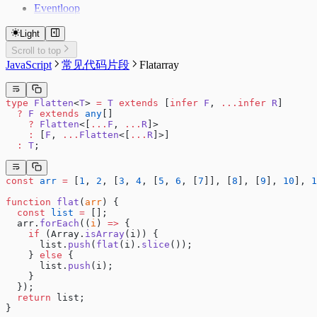
Eventloop
Light
Scroll to top
JavaScript
常见代码片段
Flatarray
type
 Flatten
<
T
> 
=
 T
 extends
 [
infer
 F
, 
...infer
 R
]
  ?
 F
 extends
 any
[]
    ?
 Flatten
<[
...
F
, 
...
R
]>
    :
 [
F
, 
...
Flatten
<[
...
R
]>]
  :
 T
;
const
 arr
 =
 [
1
, 
2
, [
3
, 
4
, [
5
, 
6
, [
7
]], [
8
], [
9
], 
10
], 
1
function
 flat
(
arr
) {
  const
 list
 =
 [];
  arr.
forEach
((
i
) 
=>
 {
    if
 (Array.
isArray
(i)) {
      list.
push
(
flat
(i).
slice
());
    } 
else
 {
      list.
push
(i);
    }
  });
  return
 list;
}